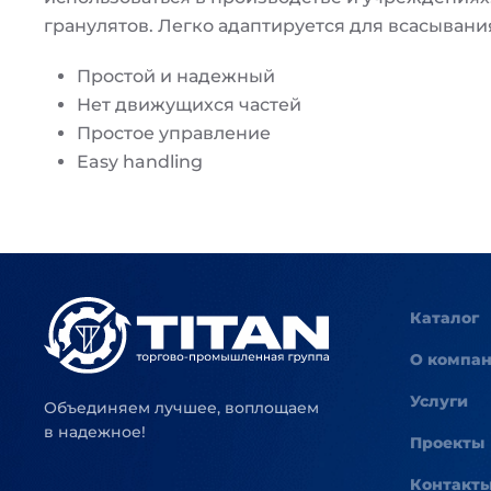
гранулятов. Легко адаптируется для всасывани
Простой и надежный
Нет движущихся частей
Простое управление
Easy handling
Каталог
О компа
Услуги
Объединяем лучшее, воплощаем
в надежное!
Проекты
Контакт