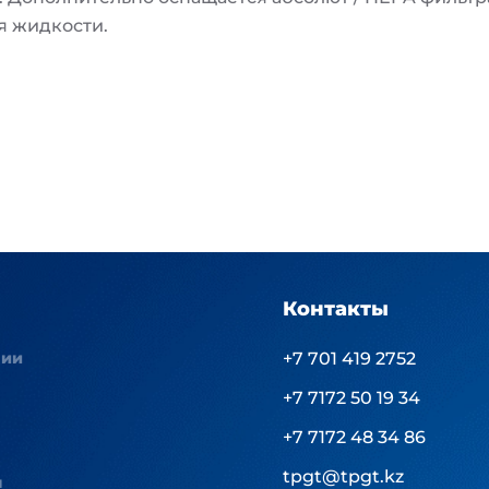
я жидкости.
Контакты
нии
+7 701 419 2752
+7 7172 50 19 34
+7 7172 48 34 86
tpgt@tpgt.kz
ы