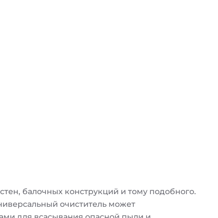
стен, балочных конструкций и тому подобного.
ниверсальный очиститель может
ами для всасывания опасной пыли и