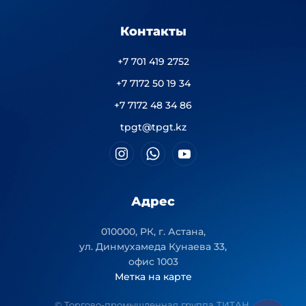
Контакты
+7 701 419 2752
+7 7172 50 19 34
+7 7172 48 34 86
tpgt@tpgt.kz
Адрес
010000, РК, г. Астана,
ул. Динмухамеда Кунаева 33,
офис 1003
Метка на карте
© Торгово-промышленная группа ТИТАН.