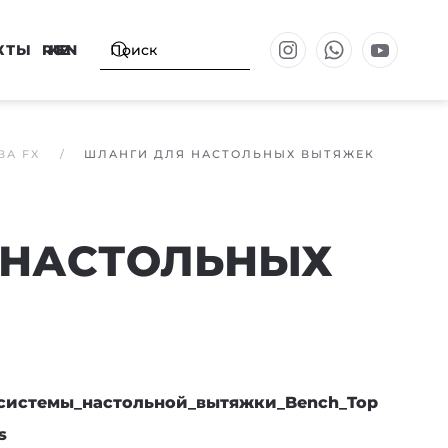
КТЫ
RU
KZ
EN
ВА FX
ШЛАНГИ ДЛЯ НАСТОЛЬНЫХ ВЫТЯЖЕК
 НАСТОЛЬНЫХ
_системы_настольной_вытяжки_Bench_Top
s