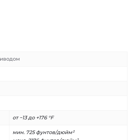
риводом
от −13 до +176 °F
мин. 725 фунтов/дюйм²