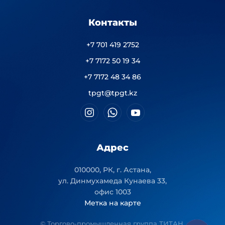
Контакты
+7 701 419 2752
+7 7172 50 19 34
+7 7172 48 34 86
tpgt@tpgt.kz
Адрес
010000, РК, г. Астана,
ул. Динмухамеда Кунаева 33,
офис 1003
Метка на карте
© Торгово-промышленная группа ТИТАН.