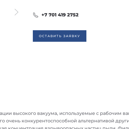
+7 701 419 2752
ОСТАВИТЬ ЗАЯВКУ
пирации высокого вакуума, используемые с рабочим в
его очень конкурентоспособной альтернативой другим 
окая концентрация взрывоопасных частиц пыли. Фил