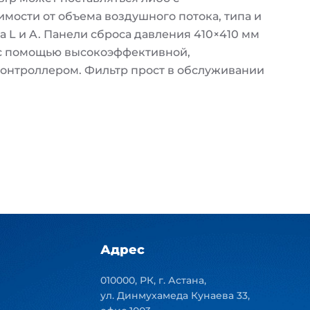
имости от объема воздушного потока, типа и
па L и A. Панели сброса давления 410×410 мм
 с помощью высокоэффективной,
онтроллером. Фильтр прост в обслуживании
Адрес
010000, РК, г. Астана,
ул. Динмухамеда Кунаева 33,