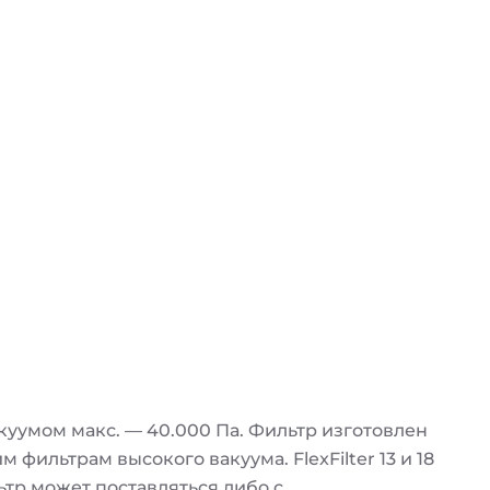
акуумом макс. — 40.000 Па. Фильтр изготовлен
фильтрам высокого вакуума. FlexFilter 13 и 18
ьтр может поставляться либо с