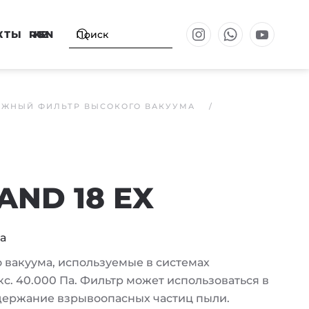
КТЫ
RU
KZ
EN
ДЖНЫЙ ФИЛЬТР ВЫСОКОГО ВАКУУМА
 AND 18 EX
а
го вакуума, используемые в системах
. 40.000 Па. Фильтр может использоваться в
одержание взрывоопасных частиц пыли.