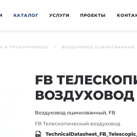
И
КАТАЛОГ
УСЛУГИ
ПРОЕКТЫ
КОНТА
Ы И ТРУБОПРОВОДЫ
ВОЗДУХОВОД ОЦИНКОВАННЫЙ,
FB ТЕЛЕСКОП
ВОЗДУХОВОД
Воздуховод оцинкованный, FB
FB Телескопический воздуховод
TechnicalDatasheet_FB_Telescopic