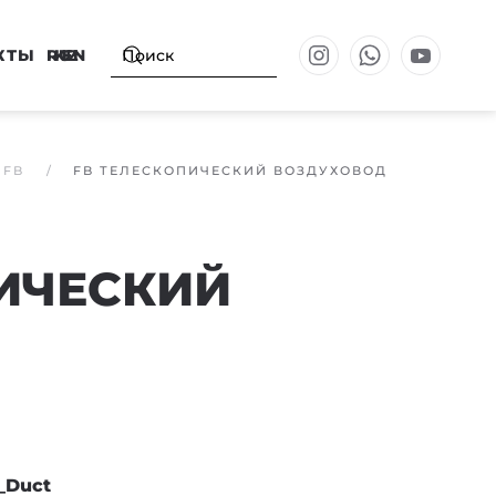
КТЫ
RU
KZ
EN
 FB
FB ТЕЛЕСКОПИЧЕСКИЙ ВОЗДУХОВОД
ИЧЕСКИЙ
_Duct