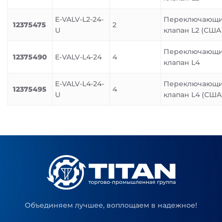
E-VALV-L2-24-
Переключающ
12375475
2
U
клапан L2 (США
Переключающ
12375490
E-VALV-L4-24
4
клапан L4
E-VALV-L4-24-
Переключающ
12375495
4
U
клапан L4 (США
Объединяем лучшее, воплощаем в надежное!