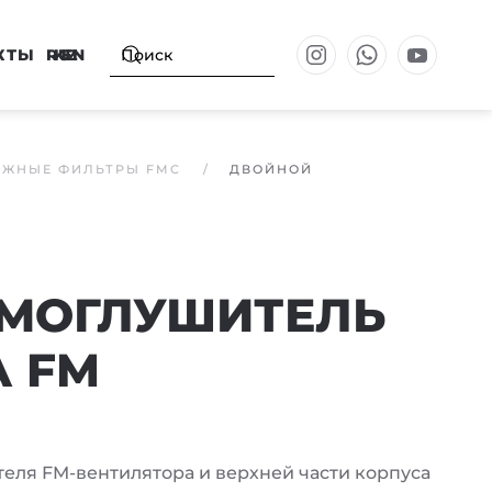
КТЫ
RU
KZ
EN
ДЖНЫЕ ФИЛЬТРЫ FMC
ДВОЙНОЙ
МОГЛУШИТЕЛЬ
 FM
теля FM-вентилятора и верхней части корпуса