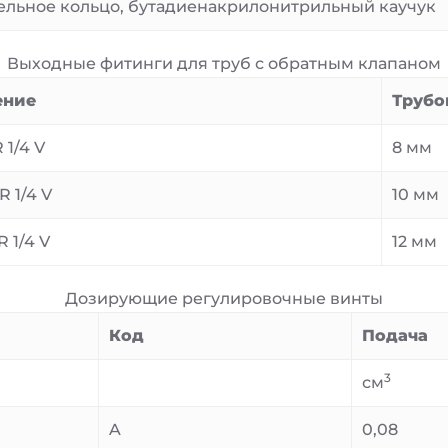
ельное кольцо, бутадиенакрилонитрильный каучук
Выходные фитинги для труб с обратным клапаном
ение
Трубо
 1/4 V
8 мм
R 1/4 V
10 мм
R 1/4 V
12 мм
Дозирующие регулировочные винты
Код
Подача
3
см
A
0,08