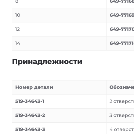
8
649-77168
10
649-77169
12
649-77170
14
649-77171
Принадлежности
Номер детали
Обознач
519-34643-1
2 отверсти
519-34643-2
3 отверсти
519-34643-3
4 отверсти