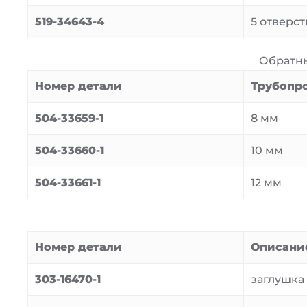
519-34643-4
5 отверсти
Обратны
Номер детали
Трубопро
504-33659-1
8 мм
504-33660-1
10 мм
504-33661-1
12 мм
Номер детали
Описани
303-16470-1
заглушка 