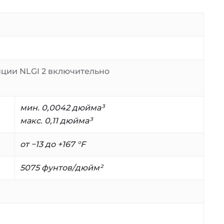
нции NLGI 2 включительно
мин. 0,0042 дюйма³
макс. 0,11 дюйма³
от −13 до +167 °F
5075 фунтов/дюйм²