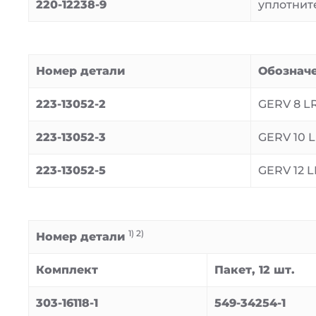
220-12238-9
уплотнит
Номер детали
Обознач
223-13052-2
GERV 8 LR
223-13052-3
GERV 10 L
223-13052-5
GERV 12 L
1) 2)
Номер детали
Комплект
Пакет, 12 шт.
303-16118-1
549-34254-1