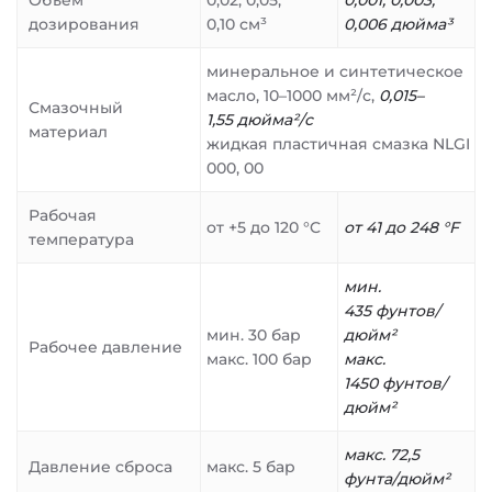
Объём
0,02; 0,05;
0,001; 0,003;
дозирования
0,10 см³
0,006 дюйма³
минеральное и синтетическое
масло, 10–1000 мм²/с,
0,015–
Смазочный
1,55 дюйма²/с
материал
жидкая пластичная смазка NLGI
000, 00
Рабочая
от +5 до 120 °C
от 41 до 248 °F
температура
мин.
435 фунтов/
мин. 30 бар
дюйм²
Рабочее давление
макс. 100 бар
макс.
1450 фунтов/
дюйм²
макс. 72,5
Давление сброса
макс. 5 бар
фунта/дюйм²