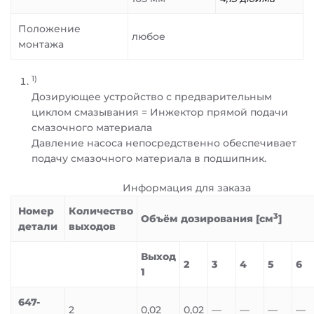
Положение
любое
монтажа
1)
Дозирующее устройство с предварительным
циклом смазывания = Инжектор прямой подачи
смазочного материала
Давление насоса непосредственно обеспечивает
подачу смазочного материала в подшипник.
Информация для заказа
Номер
Количество
3
Объём дозирования [см
]
детали
выходов
Выход
2
3
4
5
6
1
647-
2
0,02
0,02
—
—
—
—