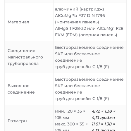
алюминий (картридж)
AlCuMgPb F37 DIN 1796
Материал
(монтажная панель)
AlMgSi1 F28-32 или AlCuMg1 F28
FKM (FPM) (опорная панель)
Быстроразъёмное соединение
Соединение
SKF или беспаечное
магистрального
соединение
трубопровода
труб для резьбы G 1/8 (F)
Быстроразъёмное соединение
Выходное
SKF или беспаечное
соединение
соединение
труб для резьбы G 1/8 (F)
мин. 120 × 35 ×
4,72 × 1,38 ×
105 мм
4,13 дюйма
Размеры
макс. 300 × 35 ×
11,81 × 1,38 ×
105 мм
4,13 дюйма