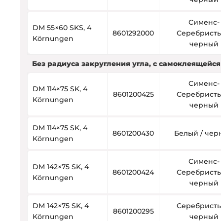
Сименс-
DM 55×60 SKS, 4
8601292000
Серебристы
Körnungen
черный
Без радиуса закругления угла, с самоклеящейс
Сименс-
DM 114×75 SK, 4
8601200425
Серебристы
Körnungen
черный
DM 114×75 SK, 4
8601200430
Белый / че
Körnungen
Сименс-
DM 142×75 SK, 4
8601200424
Серебристы
Körnungen
черный
DM 142×75 SK, 4
Серебристы
8601200295
Körnungen
черный