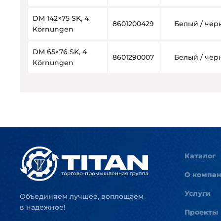
DM 142×75 SK, 4
8601200429
Белый / че
Körnungen
DM 65×76 SK, 4
8601290007
Белый / че
Körnungen
Каталог
О компа
Услуги
Объединяем лучшее, воплощаем
в надежное!
Проекты