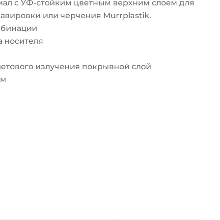
иал с УФ-стойким цветным верхним слоем для
вировки или черчения Murrplastik.
мбинации
а носителя
летового излучения покрывной слой
мм