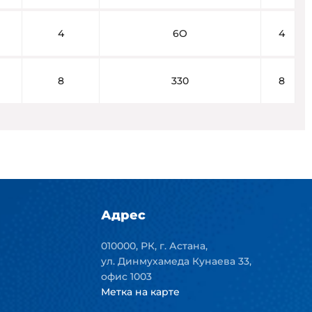
4
6O
4
8
330
8
Адрес
010000, РК, г. Астана,
ул. Динмухамеда Кунаева 33,
офис 1003
Метка на карте