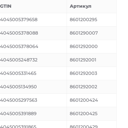
GTIN
Артикул
4045005379658
8601200295
4045005378088
8601290007
4045005378064
8601292000
4045005248732
8601292001
4045005331465
8601292003
4045005134950
8601292002
4045005297563
8601200424
4045005391889
8601200425
4045005391865
8601200429