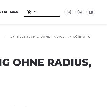
КТЫ
RU
KZ
EN
DM RECHTECKIG OHNE RADIUS, 4X KÖRNUNG
G OHNE RADIUS,