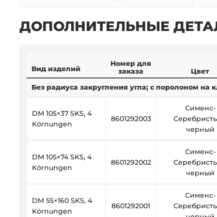
ДОПОЛНИТЕЛЬНЫЕ ДЕТА
Номер для
Вид изделий
заказа
Цвет
Без радиуса закругления угла; с поролоном на
Сименс-
DM 105×37 SKS, 4
8601292003
Серебристы
Körnungen
черный
Сименс-
DM 105×74 SKS, 4
8601292002
Серебристы
Körnungen
черный
Сименс-
DM 55×160 SKS, 4
8601292001
Серебристы
Körnungen
черный