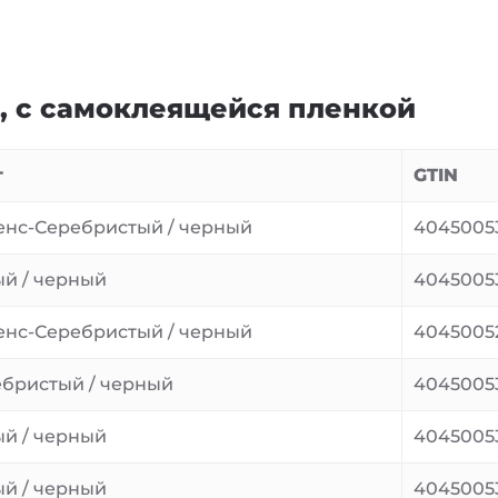
а, с самоклеящейся пленкой
т
GTIN
нс-Серебристый / черный
4045005
й / черный
4045005
нс-Серебристый / черный
4045005
бристый / черный
4045005
й / черный
4045005
й / черный
4045005