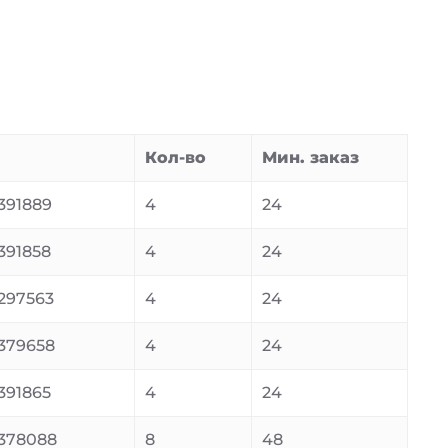
Кол-во
Мин. заказ
391889
4
24
391858
4
24
297563
4
24
379658
4
24
391865
4
24
378088
8
48