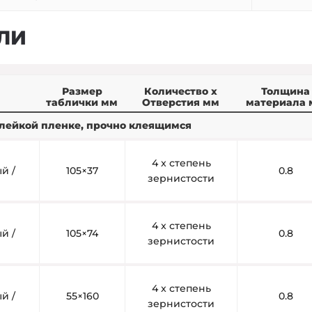
ЛИ
Размер
Количество x
Толщина
таблички мм
Отверстия мм
материала 
 клейкой пленке, прочно клеящимся
4 x степень
й /
105×37
0.8
зернистости
4 x степень
й /
105×74
0.8
зернистости
4 x степень
й /
55×160
0.8
зернистости