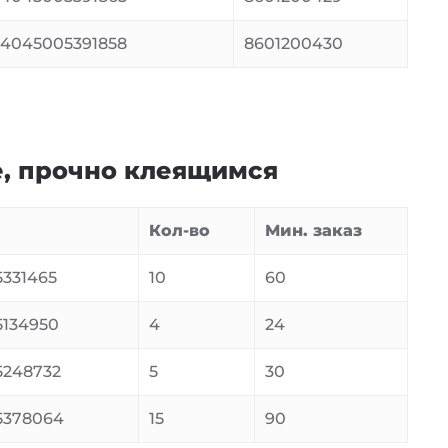
4045005391858
8601200430
е, прочно клеящимся
Кол-во
Мин. заказ
331465
10
60
134950
4
24
5248732
5
30
5378064
15
90