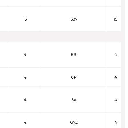
15
337
15
4
5B
4
4
6P
4
4
5A
4
4
G72
4