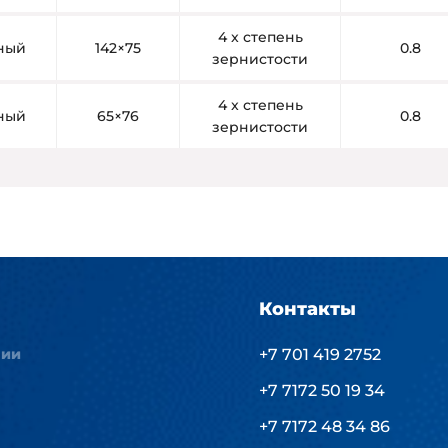
4 x степень
рный
142×75
0.8
зернистости
4 x степень
рный
65×76
0.8
зернистости
Контакты
нии
+7 701 419 2752
+7 7172 50 19 34
+7 7172 48 34 86