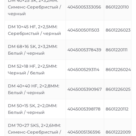
DM 40×25 SK, 2×3,2MM:
Сименс-Серебристый /
4045005333056
8601220110
черный
DM 10×45 HF, 2×2,5MM:
4045005011503
8601226023
Серебристый / черный
DM 68×16 SK, 2×3,2MM:
4045005378439
8601220111
Белый / черный
DM 52×18 HF, 2×2,5MM:
4045005293114
8601226024
Черный / белый
DM 40×40 HF, 2×2,8MM:
4045005390967
8601226025
Белый / черный
DM 50×15 SK, 2×2,0MM:
4045005398178
8601220112
Белый / черный
DM 70×27 SKS, 2×2,6MM:
Сименс-Серебристый /
4045005136596
8601222009