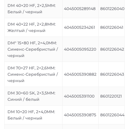
DM 40×20 HF, 2×2,5MM:
4045005289148
8601226040
Белый / черный
DM 40×22 HF, 2×2,8MM:
4045005234261
8601226041
Желтый / черный
DM° 15×80 HF, 2×4,0MM:
Сименс-Серебристый /
4045005095220
8601226042
черный
DM 70×27 HF, 2×2,6MM:
Сименс-Серебристый /
4045005390882
8601226043
черный
DM 30×60 SK, 2×3,5MM:
4045005391100
8601220121
Синий / белый
DM 10×20 HF, 2×4,0MM:
4045005390875
8601226044
Белый / черный