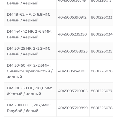
4045005136749
8601226013
Белый / черный
DM 18×62 HF, 2×6,8MM:
4045005390912
8601226033
Белый / черный
DM 144×42 HF, 2×6,8MM:
4045005235350
8601226034
Белый / черный
DM 50×25 HF, 2×3,2MM:
4045005088925
8601226035
Белый / черный
DM 50×50 HF, 2×2,6MM:
Сименс-Серебристый /
4045005174901
8601226036
черный
DM 100×50 HF, 2×2,6MM:
4045005390905
8601226037
Желтый / черный
DM 20×60 HF, 2×3,5MM:
4045005390899
8601226038
Голубой / белый