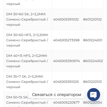
черный
DM 30×60 SK, 2×2,2MM:
Сименс-Серебристый /
4045005391032
8601220132
черный
DM 30×60 HFS, 2×3,2MM:
Сименс-Серебристый /
4045005273598
8601224001
черный
DM 40×15 HFS, 2×3,2MM:
Сименс-Серебристый /
4045005390974
8601224002
черный
DM 35×7 SK, 2×3,2MM:
Сименс-Серебристый /
4045005391025
8601220133
черный
Связаться с оператором
DM 50×15 SK, 2×3,2MM:
Сименс-Серебристый /
4045005220677
8601220134
Open
chaty