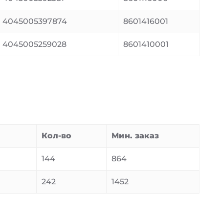
4045005397874
8601416001
4045005259028
8601410001
Кол-во
Мин. заказ
144
864
242
1452