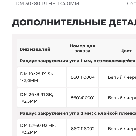
DM 30×80 R1 HF, 1×4,0MM
Сер
ДОПОЛНИТЕЛЬНЫЕ ДЕТА
Номер для
Вид изделий
заказа
Цвет
Радиус закругления угла 1 мм, с самоклеящейся
DM 10×29 R1 SK,
8601110004
Белый / че
1×3,0MM
DM 26×8 R1 SK,
8601410001
Белый / че
1×2,5MM
Радиус закругления угла 2 мм; с клейкой пленк
DM 12×60 R2 HF,
8601116002
Белый / че
1×3,2MM