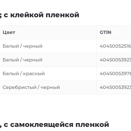
; с клейкой пленкой
Цвет
GTIN
Белый / черный
4045005251
Белый / черный
40450053923
Белый / красный
4045005397
Серебристый / черный
4045005392
м, с самоклеящейся пленкой