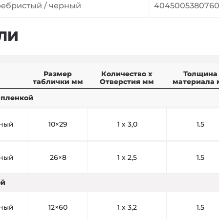
ебристый / черный
404500538076
ЛИ
Размер
Количество x
Толщина
таблички мм
Отверстия мм
материала 
 пленкой
рный
10×29
1 x 3,0
1.5
рный
26×8
1 x 2,5
1.5
ой
рный
12×60
1 x 3,2
1.5