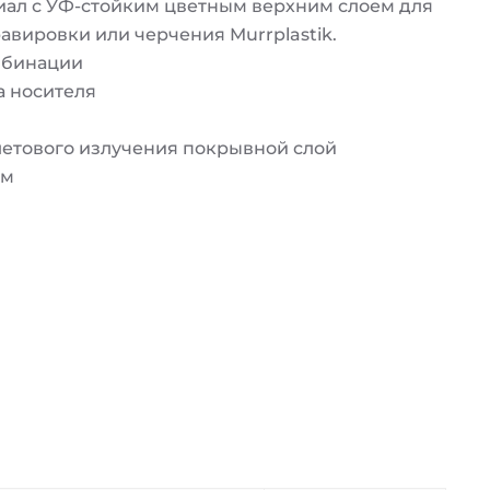
иал с УФ-стойким цветным верхним слоем для
вировки или черчения Murrplastik.
мбинации
а носителя
летового излучения покрывной слой
мм