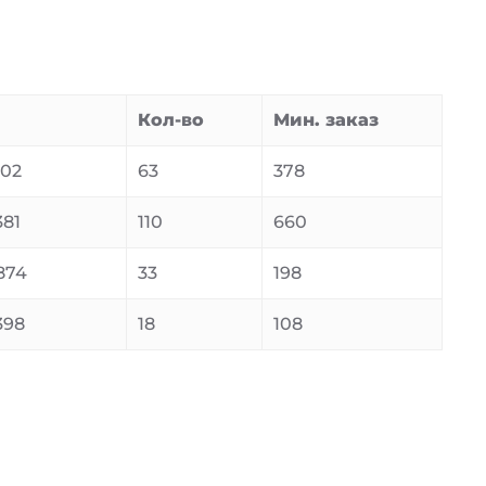
Кол-во
Мин. заказ
602
63
378
81
110
660
874
33
198
398
18
108