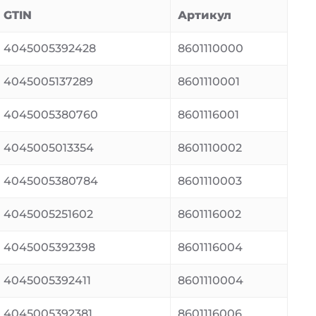
GTIN
Артикул
4045005392428
8601110000
4045005137289
8601110001
4045005380760
8601116001
4045005013354
8601110002
4045005380784
8601110003
4045005251602
8601116002
4045005392398
8601116004
4045005392411
8601110004
4045005392381
8601116006