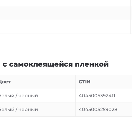
м, с самоклеящейся пленкой
Цвет
GTIN
Белый / черный
4045005392411
Белый / черный
4045005259028