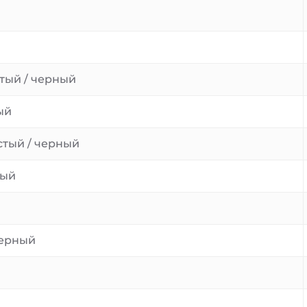
стый / черный
ый
стый / черный
ный
черный