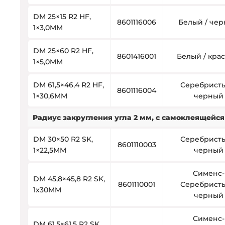
DM 25×15 R2 HF,
8601116006
Белый / че
1×3,0MM
DM 25×60 R2 HF,
8601416001
Белый / кра
1×5,0MM
DM 61,5×46,4 R2 HF,
Серебристы
8601116004
1×30,6MM
черный
Радиус закругления угла 2 мм, с самоклеящейс
DM 30×50 R2 SK,
Серебристы
8601110003
1×22,5MM
черный
Сименс-
DM 45,8×45,8 R2 SK,
8601110001
Серебристы
1x30MM
черный
Сименс-
DM 61,5×61,5 R2 SK,