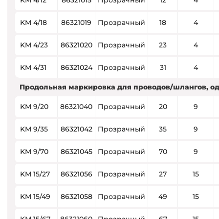
KM 4/12
86321015
Прозрачный
12
4
KM 4/18
86321019
Прозрачный
18
4
KM 4/23
86321020
Прозрачный
23
4
KM 4/31
86321024
Прозрачный
31
4
Продольная маркировка для проводов/шлангов, од
KM 9/20
86321040
Прозрачный
20
9
KM 9/35
86321042
Прозрачный
35
9
KM 9/70
86321045
Прозрачный
70
9
KM 15/27
86321056
Прозрачный
27
15
KM 15/49
86321058
Прозрачный
49
15