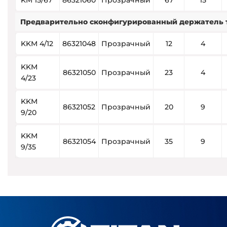
KM 15/67
86321060
Прозрачный
67
15
Предварительно сконфигурированный держатель 
KKM 4/12
86321048
Прозрачный
12
4
KKM
86321050
Прозрачный
23
4
4/23
KKM
86321052
Прозрачный
20
9
9/20
KKM
86321054
Прозрачный
35
9
9/35