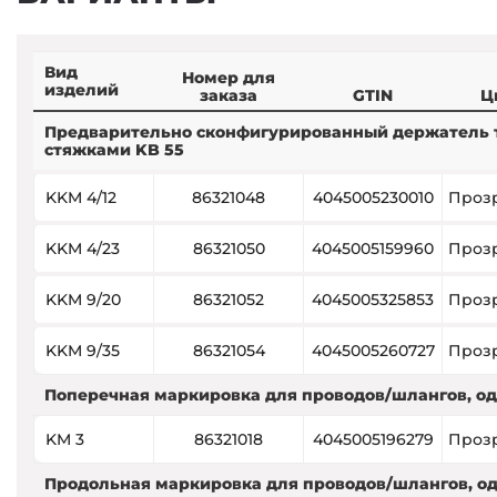
Вид
Номер для
изделий
заказа
GTIN
Ц
Предварительно сконфигурированный держатель 
стяжками KB 55
KKM 4/12
86321048
4045005230010
Проз
KKM 4/23
86321050
4045005159960
Проз
KKM 9/20
86321052
4045005325853
Проз
KKM 9/35
86321054
4045005260727
Проз
Поперечная маркировка для проводов/шлангов, о
KM 3
86321018
4045005196279
Проз
Продольная маркировка для проводов/шлангов, о