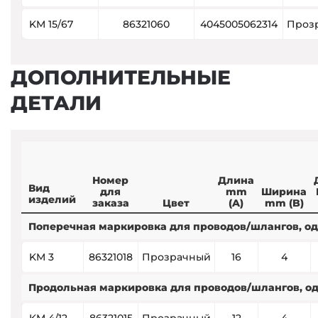
KM 15/67
86321060
4045005062314
Проз
ДОПОЛНИТЕЛЬНЫЕ
ДЕТАЛИ
Номер
Длина
Вид
для
mm
Ширина
изделий
заказа
Цвет
(A)
mm (B)
Поперечная маркировка для проводов/шлангов, о
KM 3
86321018
Прозрачный
16
4
Продольная маркировка для проводов/шлангов, о