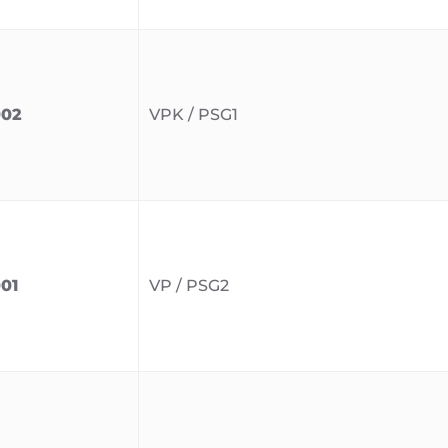
002
VPK / PSG1
01
VP / PSG2