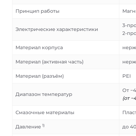
Принцип работы
Магн
3-про
Электрические характеристики
2-пр
Материал корпуса
нерж
Материал (активная часть)
нерж
Материал (разъём)
PEI
От −4
Диапазон температур
(от −
Смазочные материалы
Плас
1)
Давление
до 4