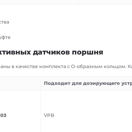
ства
уфте
ктивных датчиков поршня
ны в качестве комплекта с О-образным кольцом. Ка
Подходит для дозирующего устр
003
VPB