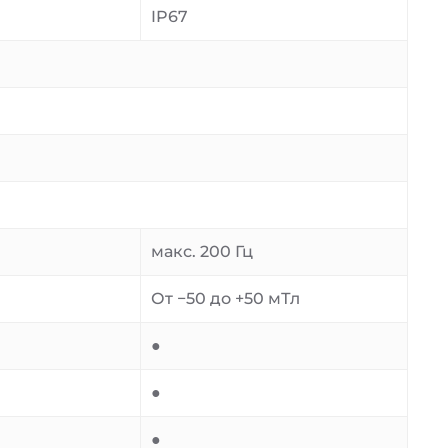
IP67
макс. 200 Гц
От −50 до +50 мТл
●
●
●