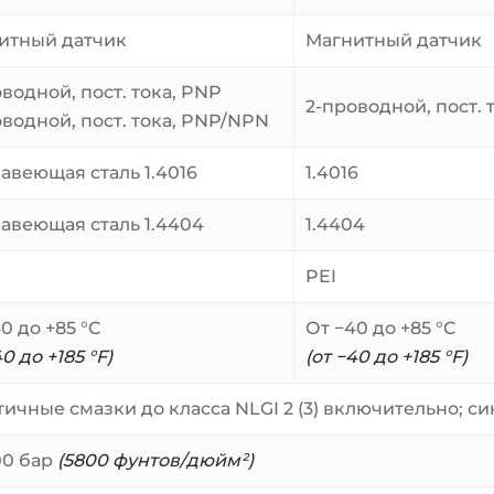
итный датчик
Магнитный датчик
водной, пост. тока, PNP
2-проводной, пост.
оводной, пост. тока, PNP/NPN
авеющая сталь 1.4016
1.4016
авеющая сталь 1.4404
1.4404
PEI
0 до +85 °C
От −40 до +85 °C
40 до +185 °F)
(от −40 до +185 °F)
тичные смазки до класса NLGI 2 (3) включительно; 
00 бар
(5800 фунтов/дюйм²)