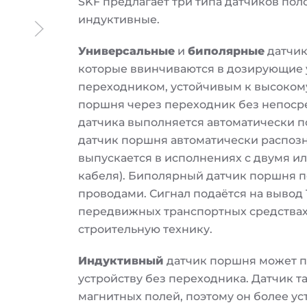
SKF предлагает три типа датчиков по
индуктивные.
Универсальные
и
биполярные
датчик
которые ввинчиваются в дозирующие 
переходником, устойчивым к высоком
поршня через переходник без непосре
датчика выполняется автоматически п
датчик поршня автоматически распозн
выпускается в исполнениях с двумя ил
кабеля). Биполярный датчик поршня по
проводами. Сигнал подаётся на вывод 1
передвижных транспортных средствах
строительную технику.
Индуктивный
датчик поршня может п
устройству без переходника. Датчик т
магнитных полей, поэтому он более у