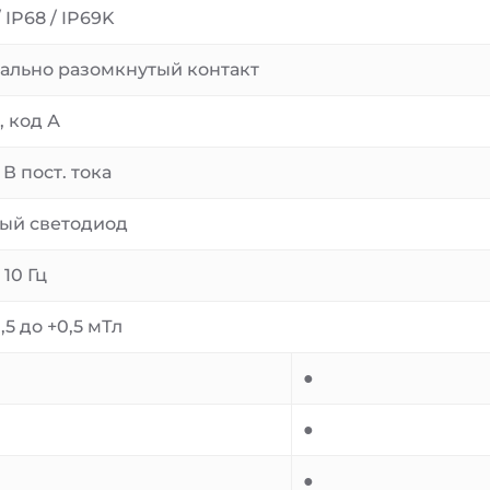
/ IP68 / IP69K
ально разомкнутый контакт
, код А
 В пост. тока
ый светодиод
 10 Гц
,5 до +0,5 мТл
●
●
●