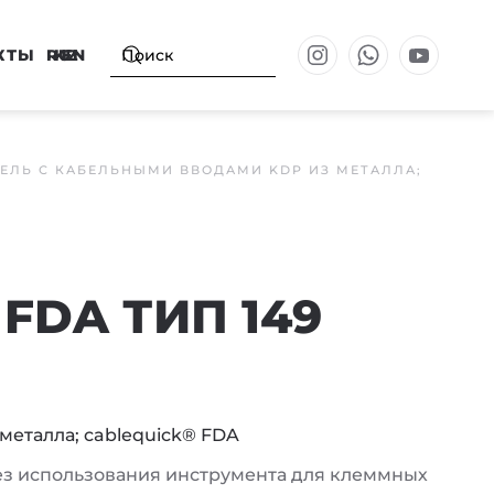
КТЫ
RU
KZ
EN
ЕЛЬ С КАБЕЛЬНЫМИ ВВОДАМИ KDP ИЗ МЕТАЛЛА;
FDA ТИП 149
металла; cablequick® FDA
з использования инструмента для клеммных