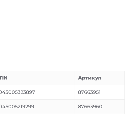
TIN
Артикул
045005323897
87663951
045005219299
87663960