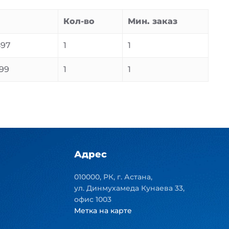
Кол-во
Мин. заказ
897
1
1
99
1
1
Адрес
010000, РК, г. Астана,
ул. Динмухамеда Кунаева 33,
офис 1003
Метка на карте