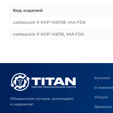
Вид изделий
cablequick ® KDP 149/158, V4A FDA
cablequick ® KDP 149/56, V4A FDA
Каталог
О компа
Услуги
Объединяем лучшее, воплощаем
в надежное!
Проекты