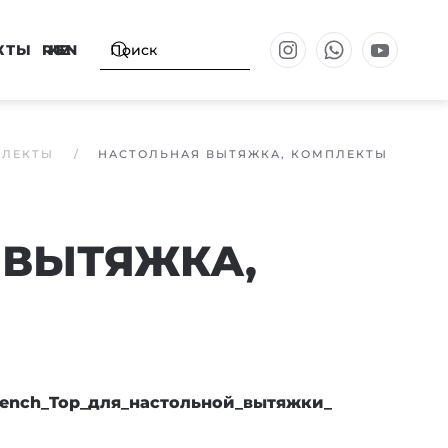
КТЫ
RU
KZ
EN
ПЛЕКТЫ
НАСТОЛЬНАЯ ВЫТЯЖКА, КОМПЛЕКТЫ
 ВЫТЯЖКА,
Bench_Top_для_настольной_вытяжки_