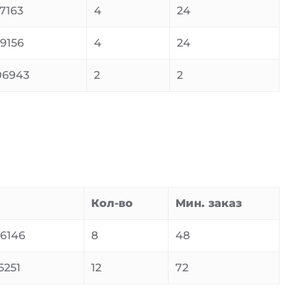
7163
4
24
9156
4
24
06943
2
2
Кол-во
Мин. заказ
6146
8
48
5251
12
72