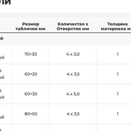
ЛИ
Размер
Количество x
Толщина
таблички мм
Отверстия мм
материала 
ой
70×30
4 x 3,0
1
ый
й
60×20
4 x 3,5
1
ый
й
60×30
4 x 5,0
1
ый
80×50
4 x 3,5
1
ый
й