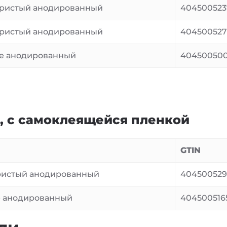
ристый анодированный
404500523
ристый анодированный
404500527
е анодированный
40450050
а, с самоклеящейся пленкой
GTIN
истый анодированный
404500529
 анодированный
404500516