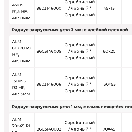
Серебристый
45×15
8603146000
/ черный /
45×15
R1,5 HF,
Серебристый
4×3,0MM
Радиус закругления угла 3 мм; с клейкой пленкой
ALM
Серебристый
60×20 R3
8603146005
/ черный /
60×20
HF,
Серебристый
4×5,0MM
ALM
Серебристый
130×55
8603146006
/ черный /
130×55
R3 HF,
Серебристый
4×3,3MM
Радиус закругления угла 1 мм, с самоклеящейся п
ALM
Серебристый
70×45 R1
8603140002
/ черный /
70×45