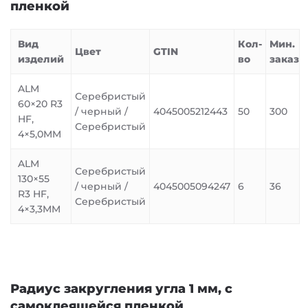
пленкой
Вид
Кол-
Мин.
Цвет
GTIN
изделий
во
заказ
ALM
Серебристый
60×20 R3
/ черный /
4045005212443
50
300
HF,
Серебристый
4×5,0MM
ALM
Серебристый
130×55
/ черный /
4045005094247
6
36
R3 HF,
Серебристый
4×3,3MM
Радиус закругления угла 1 мм, с
самоклеящейся пленкой