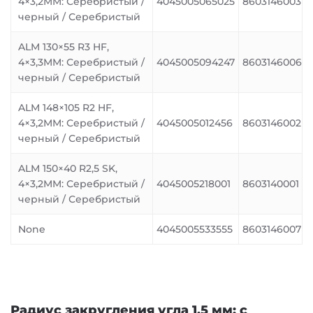
4×3,2MM: Серебристый /
4045005065025
8603146003
черный / Серебристый
ALM 130×55 R3 HF,
4×3,3MM: Серебристый /
4045005094247
8603146006
черный / Серебристый
ALM 148×105 R2 HF,
4×3,2MM: Серебристый /
4045005012456
8603146002
черный / Серебристый
ALM 150×40 R2,5 SK,
4×3,2MM: Серебристый /
4045005218001
8603140001
черный / Серебристый
None
4045005533555
8603146007
Радиус закругления угла 1,5 мм; с