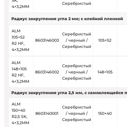
SK,
Серебристый
4×3,2MM
Радиус закругления угла 2 мм; с клейкой пленкой
ALM
Серебристый
105×52
8603146003
/ черный /
105×52
R2 HF,
Серебристый
4×3,2MM
ALM
Серебристый
148×105
8603146002
/ черный /
148×105
R2 HF,
Серебристый
4×3,2MM
Радиус закругления угла 2,5 мм, с самоклеящейся 
ALM
Серебристый
150×40
8603140001
/ черный /
150×40
R2,5 SK,
Серебристый
4×3,2MM