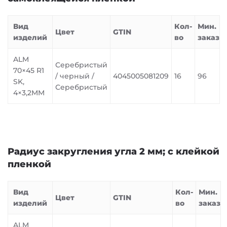
Вид
Кол-
Мин.
Цвет
GTIN
изделий
во
заказ
ALM
Серебристый
70×45 R1
/ черный /
4045005081209
16
96
SK,
Серебристый
4×3,2MM
Радиус закругления угла 2 мм; с клейкой
пленкой
Вид
Кол-
Мин.
Цвет
GTIN
изделий
во
заказ
ALM