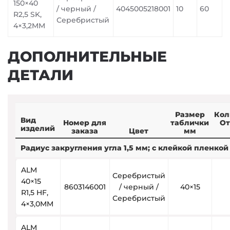
150×40
/ черный /
4045005218001
10
60
R2,5 SK,
Серебристый
4×3,2MM
ДОПОЛНИТЕЛЬНЫЕ
ДЕТАЛИ
Размер
Кол
Вид
Номер для
таблички
От
изделий
заказа
Цвет
мм
Радиус закругления угла 1,5 мм; с клейкой пленкой
ALM
Серебристый
40×15
8603146001
/ черный /
40×15
R1,5 HF,
Серебристый
4×3,0MM
ALM