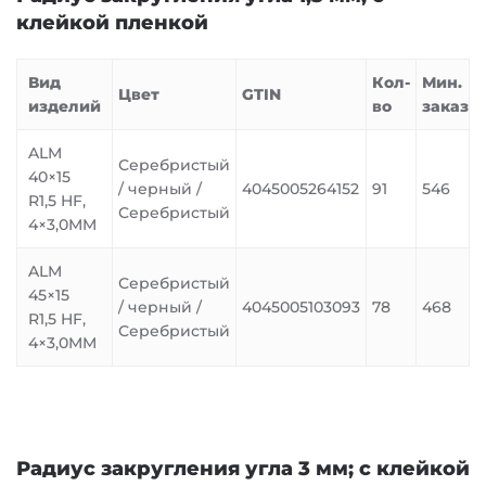
клейкой пленкой
Вид
Кол-
Мин.
Цвет
GTIN
изделий
во
заказ
ALM
Серебристый
40×15
/ черный /
4045005264152
91
546
R1,5 HF,
Серебристый
4×3,0MM
ALM
Серебристый
45×15
/ черный /
4045005103093
78
468
R1,5 HF,
Серебристый
4×3,0MM
Радиус закругления угла 3 мм; с клейкой