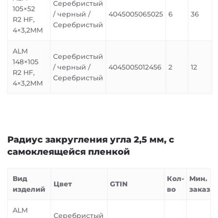
Серебристый
105×52
/ черный /
4045005065025
6
36
R2 HF,
Серебристый
4×3,2MM
ALM
Серебристый
148×105
/ черный /
4045005012456
2
12
R2 HF,
Серебристый
4×3,2MM
Радиус закругления угла 2,5 мм, с
самоклеящейся пленкой
Вид
Кол-
Мин.
Цвет
GTIN
изделий
во
заказ
ALM
Серебристый