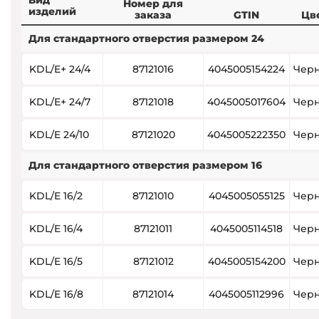
Вид
Номер для
изделий
заказа
GTIN
Цв
Для стандартного отверстия размером 24
KDL/E+ 24/4
87121016
4045005154224
Чер
KDL/E+ 24/7
87121018
4045005017604
Чер
KDL/E 24/10
87121020
4045005222350
Чер
Для стандартного отверстия размером 16
KDL/E 16/2
87121010
4045005055125
Чер
KDL/E 16/4
87121011
4045005114518
Чер
KDL/E 16/5
87121012
4045005154200
Чер
KDL/E 16/8
87121014
4045005112996
Чер