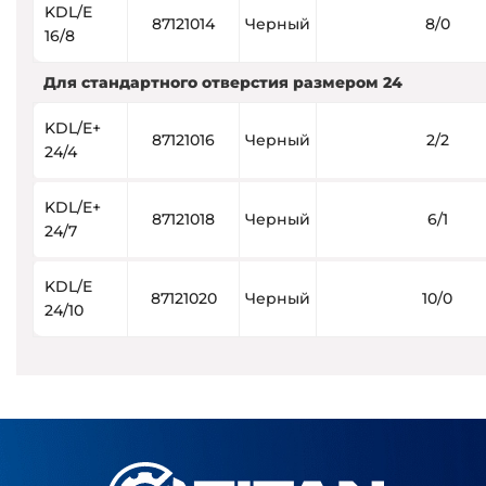
KDL/E
87121014
Черный
8/0
16/8
Для стандартного отверстия размером 24
KDL/E+
87121016
Черный
2/2
24/4
KDL/E+
87121018
Черный
6/1
24/7
KDL/E
87121020
Черный
10/0
24/10