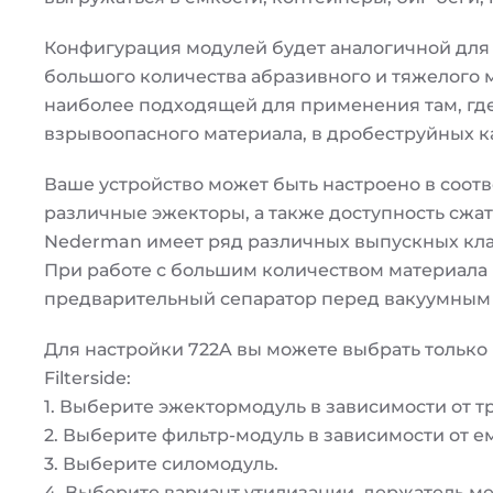
Конфигурация модулей будет аналогичной для 
большого количества абразивного и тяжелого 
наиболее подходящей для применения там, гд
взрывоопасного материала, в дробеструйных кам
Ваше устройство может быть настроено в соот
различные эжекторы, а также доступность сжат
Nederman имеет ряд различных выпускных клап
При работе с большим количеством материала
предварительный сепаратор перед вакуумным 
Для настройки 722A вы можете выбрать только 
Filterside:
1. Выберите эжектормодуль в зависимости от т
2. Выберите фильтр-модуль в зависимости от е
3. Выберите силомодуль.
4. Выберите вариант утилизации, держатель м