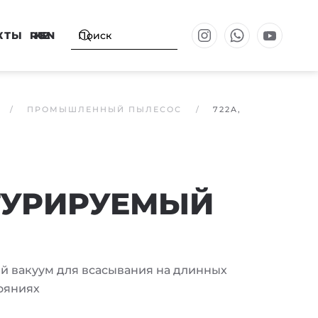
КТЫ
RU
KZ
EN
ПРОМЫШЛЕННЫЙ ПЫЛЕСОС
722A,
ГУРИРУЕМЫЙ
й вакуум для всасывания на длинных
ояниях