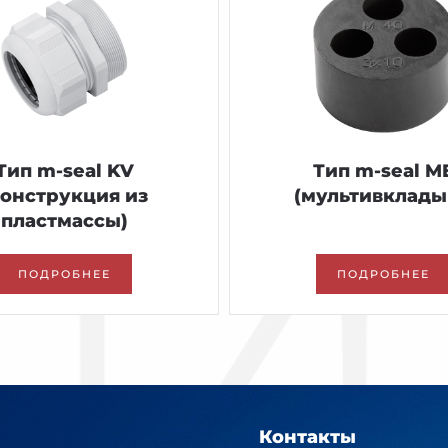
Тип m-seal KV
Тип m-seal M
конструкция из
(мультивклад
пластмассы)
ПОДРОБНЕЕ
ПОДРОБНЕЕ
Контакты