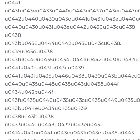
u0441
u043fu043eu0433u0440u0443u0437u043eu0447u
u0442u0440u0430u043du0441u043fu043eu0440u
u0440u0430u0431u043eu0442u0430u043cu0438
u0438
u043bu0438u0444u0442u0430u043cu0438.
u041eu043du0438
u043fu0440u0435u0434u0441u0442u0430u0432u
u0441u043eu0431u043eu0439
u0441u043fu0435u0446u0438u0430u043bu044cu
u0440u0435u0448u0435u043du0438u044f
u0434u043bu044f
u043fu0435u0440u0435u043cu0435u0449u0435u0
u043bu044eu0434u0435u0439
u0438u043bu0438
u0433u0440u0443u0437u043eu0432.
u0414u043bu044f u043eu0431u043eu0438u0445