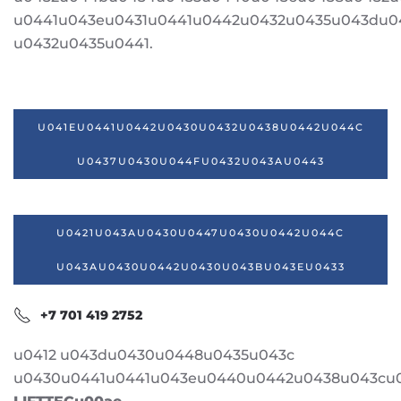
u0441u043eu0431u0441u0442u0432u0435u043du
u0432u0435u0441.
U041EU0441U0442U0430U0432U0438U0442U044C
U0437U0430U044FU0432U043AU0443
U0421U043AU0430U0447U0430U0442U044C
U043AU0430U0442U0430U043BU043EU0433
+7 701 419 2752
u0412 u043du0430u0448u0435u043c
u0430u0441u0441u043eu0440u0442u0438u043cu