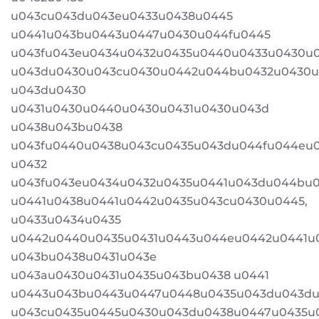
u043cu043du043eu0433u0438u0445
u0441u043bu0443u0447u0430u044fu0445
u043fu043eu0434u0432u0435u0440u0433u0430u
u043du0430u043cu0430u0442u044bu0432u0430
u043du0430
u0431u0430u0440u0430u0431u0430u043d
u0438u043bu0438
u043fu0440u0438u043cu0435u043du044fu044eu0
u0432
u043fu043eu0434u0432u0435u0441u043du044bu
u0441u0438u0441u0442u0435u043cu0430u0445,
u0433u0434u0435
u0442u0440u0435u0431u0443u044eu0442u0441u
u043bu0438u0431u043e
u043au0430u0431u0435u043bu0438 u0441
u0443u043bu0443u0447u0448u0435u043du043d
u043cu0435u0445u0430u043du0438u0447u0435u