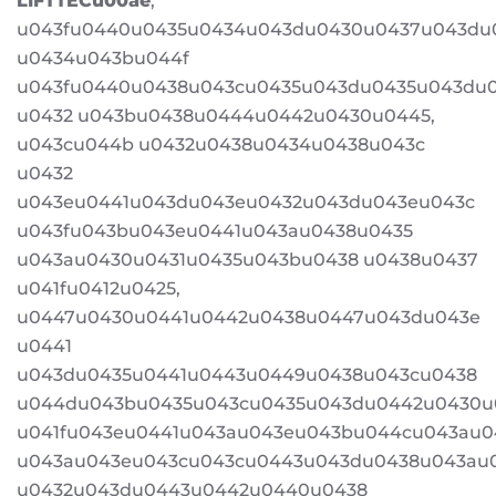
LIFTTECu00ae
,
u043fu0440u0435u0434u043du0430u0437u043du
u0434u043bu044f
u043fu0440u0438u043cu0435u043du0435u043du
u0432 u043bu0438u0444u0442u0430u0445,
u043cu044b u0432u0438u0434u0438u043c
u0432
u043eu0441u043du043eu0432u043du043eu043c
u043fu043bu043eu0441u043au0438u0435
u043au0430u0431u0435u043bu0438 u0438u0437
u041fu0412u0425,
u0447u0430u0441u0442u0438u0447u043du043e
u0441
u043du0435u0441u0443u0449u0438u043cu0438
u044du043bu0435u043cu0435u043du0442u0430u
u041fu043eu0441u043au043eu043bu044cu043au0
u043au043eu043cu043cu0443u043du0438u043au
u0432u043du0443u0442u0440u0438