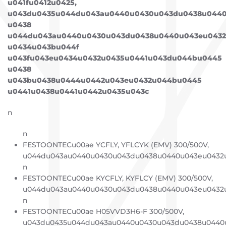
u041fu0412u0425,
u043du0435u044du043au0440u0430u043du0438u0440
u0438
u044du043au0440u0430u043du0438u0440u043eu043
u0434u043bu044f
u043fu043eu0434u0432u0435u0441u043du044bu0445
u0438
u043bu0438u0444u0442u043eu0432u044bu0445
u0441u0438u0441u0442u0435u043c
n
n
FESTOONTECu00ae YCFLY, YFLCYK (EMV) 300/500V,
u044du043au0440u0430u043du0438u0440u043eu0432
n
FESTOONTECu00ae KYCFLY, KYFLCY (EMV) 300/500V,
u044du043au0440u0430u043du0438u0440u043eu0432
n
FESTOONTECu00ae H05VVD3H6-F 300/500V,
u043du0435u044du043au0440u0430u043du0438u0440