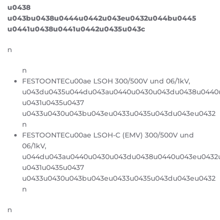
u0438
u043bu0438u0444u0442u043eu0432u044bu0445
u0441u0438u0441u0442u0435u043c
n
n
FESTOONTECu00ae LSOH 300/500V und 06/1kV,
u043du0435u044du043au0440u0430u043du0438u0440
u0431u0435u0437
u0433u0430u043bu043eu0433u0435u043du043eu0432
n
FESTOONTECu00ae LSOH-C (EMV) 300/500V und
06/1kV,
u044du043au0440u0430u043du0438u0440u043eu0432
u0431u0435u0437
u0433u0430u043bu043eu0433u0435u043du043eu0432
n
n