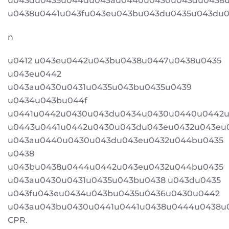
u043du0435u044du043au0440u0430u043du0438u
u0438u0441u043fu043eu043bu043du0435u043du0
n
u0412 u043eu0442u043bu0438u0447u0438u0435
u043eu0442
u043au0430u0431u0435u043bu0435u0439
u0434u043bu044f
u0441u0442u0430u043du0434u0430u0440u0442
u0443u0441u0442u0430u043du043eu0432u043eu0
u043au0440u0430u043du043eu0432u044bu0435
u0438
u043bu0438u0444u0442u043eu0432u044bu0435
u043au0430u0431u0435u043bu0438 u043du0435
u043fu043eu0434u043bu0435u0436u0430u0442
u043au043bu0430u0441u0441u0438u0444u0438u
CPR.