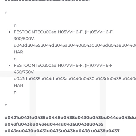
n
n
FESTOONTECu00ae H05VVH6-F, (H)05VVH6-F
300/500V,
u043du0435u044du043au0440u0430u043du0438u0440
HAR
n
FESTOONTECu00ae H07VVH6-F, (H)07VVH6-F
450/750V,
u043du0435u044du043au0440u0430u043du0438u0440
HAR
n
n
u0421u043fu0435u0446u0438u0430u043bu044cu043d
u043fu043bu043eu0441u043au0438u0435
u043au0430u0431u0435u043bu0438 u0438u0437