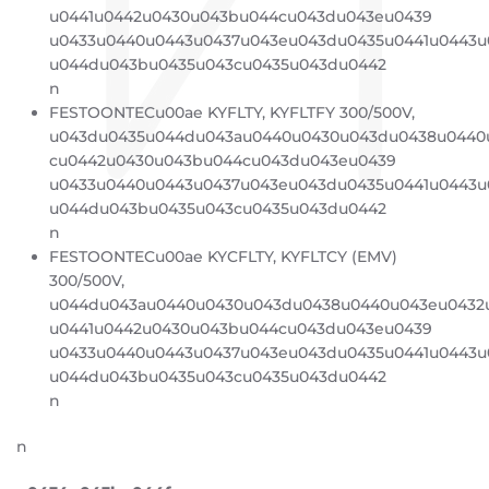
u0441u0442u0430u043bu044cu043du043eu0439
u0433u0440u0443u0437u043eu043du0435u0441u0443u
u044du043bu0435u043cu0435u043du0442
n
FESTOONTECu00ae KYFLTY, KYFLTFY 300/500V,
u043du0435u044du043au0440u0430u043du0438u0440
cu0442u0430u043bu044cu043du043eu0439
u0433u0440u0443u0437u043eu043du0435u0441u0443u
u044du043bu0435u043cu0435u043du0442
n
FESTOONTECu00ae KYCFLTY, KYFLTCY (EMV)
300/500V,
u044du043au0440u0430u043du0438u0440u043eu0432
u0441u0442u0430u043bu044cu043du043eu0439
u0433u0440u0443u0437u043eu043du0435u0441u0443u
u044du043bu0435u043cu0435u043du0442
n
n