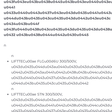
u043fu043eu043bu0438u0445u043bu043eu0440u043e
u0441
u0433u0440u0443u0437u043eu043du0435u0441u0443
u044du043bu0435u043cu0435u043du0442u043eu043c
u0434u043bu044f
u043fu0440u0438u043cu0435u043du0435u043du0438u
u0432 u043bu0438u0444u0442u0430u0445
n
n
LIFTTECu00ae FLGu00d6U 300/500V,
u043du0435u044du043au0440u0430u043du0438u0440
u0442u0435u043au0441u0442u0438u043bu044cu043d
u0433u0440u0443u0437u043eu043du0435u0441u0443u
u044du043bu0435u043cu0435u043du0442
n
LIFTTECu00ae STN 300/500V,
u043du0435u044du043au0440u0430u043du0438u0440
u0442u0435u043au0441u0442u0438u043bu044cu043d
u0433u0440u0443u0437u043eu043du0435u0441u0443u