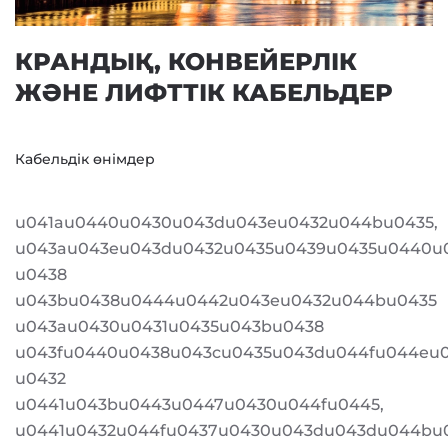
КРАНДЫҚ, КОНВЕЙЕРЛІК
ЖӘНЕ ЛИФТТІК КАБЕЛЬДЕР
Кабельдік өнімдер
u041au0440u0430u043du043eu0432u044bu0435,
u043au043eu043du0432u0435u0439u0435u0440u
u0438
u043bu0438u0444u0442u043eu0432u044bu0435
u043au0430u0431u0435u043bu0438
u043fu0440u0438u043cu0435u043du044fu044eu0
u0432
u0441u043bu0443u0447u0430u044fu0445,
u0441u0432u044fu0437u0430u043du043du044bu