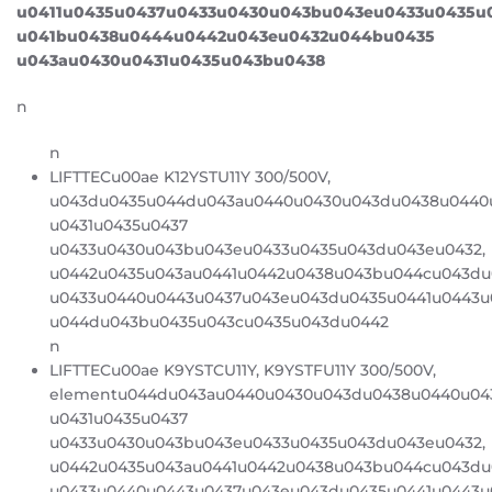
u0411u0435u0437u0433u0430u043bu043eu0433u0435u
u041bu0438u0444u0442u043eu0432u044bu0435
u043au0430u0431u0435u043bu0438
n
n
LIFTTECu00ae K12YSTU11Y 300/500V,
u043du0435u044du043au0440u0430u043du0438u0440
u0431u0435u0437
u0433u0430u043bu043eu0433u0435u043du043eu0432,
u0442u0435u043au0441u0442u0438u043bu044cu043d
u0433u0440u0443u0437u043eu043du0435u0441u0443u
u044du043bu0435u043cu0435u043du0442
n
LIFTTECu00ae K9YSTCU11Y, K9YSTFU11Y 300/500V,
elementu044du043au0440u0430u043du0438u0440u04
u0431u0435u0437
u0433u0430u043bu043eu0433u0435u043du043eu0432,
u0442u0435u043au0441u0442u0438u043bu044cu043d
u0433u0440u0443u0437u043eu043du0435u0441u0443u