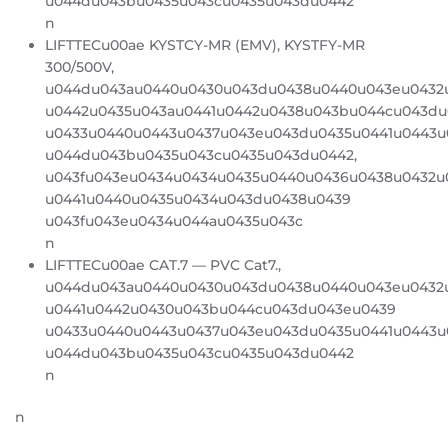
u044du043bu0435u043cu0435u043du0442
n
LIFTTECu00ae KYSTCY-MR (EMV), KYSTFY-MR
300/500V,
u044du043au0440u0430u043du0438u0440u043eu0432
u0442u0435u043au0441u0442u0438u043bu044cu043d
u0433u0440u0443u0437u043eu043du0435u0441u0443u
u044du043bu0435u043cu0435u043du0442,
u043fu043eu0434u0434u0435u0440u0436u0438u0432u
u0441u0440u0435u0434u043du0438u0439
u043fu043eu0434u044au0435u043c
n
LIFTTECu00ae CAT.7 — PVC Cat7.,
u044du043au0440u0430u043du0438u0440u043eu0432
u0441u0442u0430u043bu044cu043du043eu0439
u0433u0440u0443u0437u043eu043du0435u0441u0443u
u044du043bu0435u043cu0435u043du0442
n
n