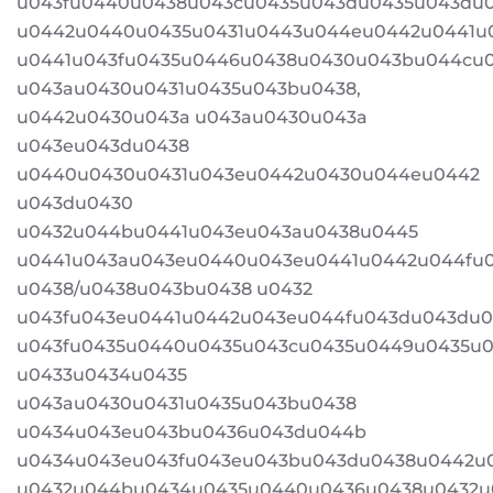
u043fu0440u0438u043cu0435u043du0435u043du
u0442u0440u0435u0431u0443u044eu0442u0441u
u0441u043fu0435u0446u0438u0430u043bu044cu
u043au0430u0431u0435u043bu0438,
u0442u0430u043a u043au0430u043a
u043eu043du0438
u0440u0430u0431u043eu0442u0430u044eu0442
u043du0430
u0432u044bu0441u043eu043au0438u0445
u0441u043au043eu0440u043eu0441u0442u044fu
u0438/u0438u043bu0438 u0432
u043fu043eu0441u0442u043eu044fu043du043du
u043fu0435u0440u0435u043cu0435u0449u0435u0
u0433u0434u0435
u043au0430u0431u0435u043bu0438
u0434u043eu043bu0436u043du044b
u0434u043eu043fu043eu043bu043du0438u0442u
u0432u044bu0434u0435u0440u0436u0438u0432u