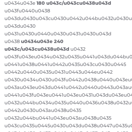
u0434u043e
180 u043c/u043cu0438u043d
u043fu0440u0438
u043du0430u043cu0430u0442u044bu0432u0430u
u043du0430
u0431u0430u0440u0430u0431u0430u043d
u0438
u0434u043e 240
u043c/u043cu0438u043d
u0432
u043fu043eu0434u0432u0435u0441u043du044bu
u0441u0438u0441u0442u0435u043cu0430u0445
u0442u0440u0435u0431u0443u044eu0442
u0430u0434u0430u043fu0442u0438u0440u043eu
u043au043eu043du0441u0442u0440u0443u043au
u0441u043fu043eu0441u043eu0431u043du043eu0
u0432u044bu0434u0435u0440u0436u0438u0432u
u0442u0430u043au0438u0435
u0432u044bu0441u043eu043au0438u0435
u043cu0435u0445u0430u043du0438u0447u0435u