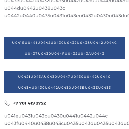
u043eu0442u0432u0435u0447u0430u044eu0449u
u044du0442u0438u043c
u0442u0440u0435u0431u043eu0432u0430u043du0
U041EU0441U0442U0430U0432U0438U0442U044C
U0437U0430U044FU0432U043AU0443
U0421U043AU0430U0447U0430U0442U044C
U043AU0430U0442U0430U043BU043EU0433
+7 701 419 2752
u041eu0431u043bu0430u0441u0442u044c
u043fu0440u0438u043cu0435u043du0435u043du