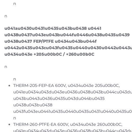
n
n
u041au0430u0431u0435u043bu0438 u0441
u0438u0437u043eu043bu044fu0446u0438u0435u0439
u0438u0437 FEP/PTFE u0434u043bu044f
u0442u0435u043cu043fu0435u0440u0430u0442u0443
u0434u043e +205u00b0C / +260u00b0C
n
n
THERM-205-FEP-EA 600V, u0434u043e 205u00b0C,
u041eu0434u043du043eu0436u0438u043bu044cu043du
u043bu0443u0436u0435u043du044bu0435
u0438u043bu0438
u043fu043eu0441u0435u0440u0435u0431u0440u0435u
n
THERM-260-PTFE-EA 600V, u0434u043e 260u00b0C,
u041eu0434u043du043eu0436u0438u043bu044cu043du