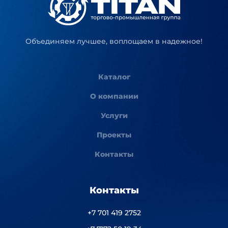
Объединяем лучшее, воплощаем в надежное!
Каталог
О компании
Услуги
Проекты
Контакты
Контакты
+7 701 419 2752