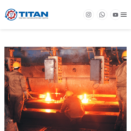
Перейти к основному содержанию