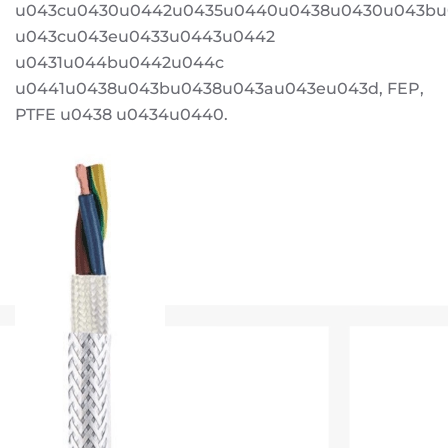
u043cu0430u0442u0435u0440u0438u0430u043bu
u043cu043eu0433u0443u0442
u0431u044bu0442u044c
u0441u0438u043bu0438u043au043eu043d, FEP,
PTFE u0438 u0434u0440.