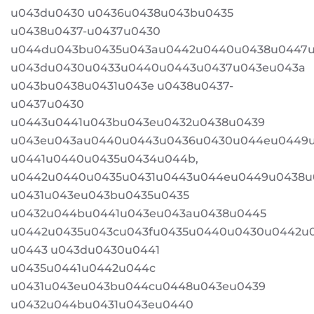
u043du0430 u0436u0438u043bu0435
u0438u0437-u0437u0430
u044du043bu0435u043au0442u0440u0438u0447u
u043du0430u0433u0440u0443u0437u043eu043a
u043bu0438u0431u043e u0438u0437-
u0437u0430
u0443u0441u043bu043eu0432u0438u0439
u043eu043au0440u0443u0436u0430u044eu0449u
u0441u0440u0435u0434u044b,
u0442u0440u0435u0431u0443u044eu0449u0438u
u0431u043eu043bu0435u0435
u0432u044bu0441u043eu043au0438u0445
u0442u0435u043cu043fu0435u0440u0430u0442u
u0443 u043du0430u0441
u0435u0441u0442u044c
u0431u043eu043bu044cu0448u043eu0439
u0432u044bu0431u043eu0440