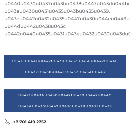
u0440u0430u0437u043bu0438u0447u043du044b
u043au0430u0431u0435u043bu0435u0439,
u043eu0442u0432u0435u0447u0430u044eu0449u
u044du0442u0438u043c
u0442u0440u0435u0431u043eu0432u0430u043du0
U041EU0441U0442U0430U0432U0438U0442U044C
U0437U0430U044FU0432U043AU0443
U0421U043AU0430U0447U0430U0442U044C
U043AU0430U0442U0430U043BU043EU0433
+7 701 419 2752