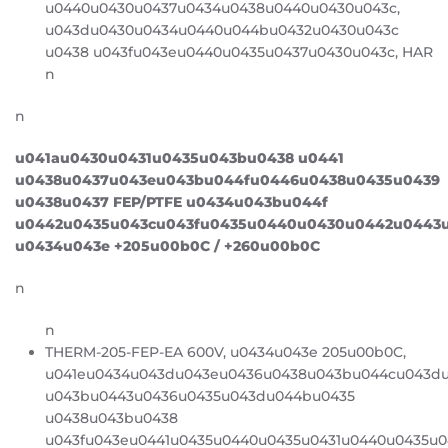
u0440u0430u0437u0434u0438u0440u0430u043c,
u043du0430u0434u0440u044bu0432u0430u043c
u0438 u043fu043eu0440u0435u0437u0430u043c, HAR
n
n
u041au0430u0431u0435u043bu0438 u0441
u0438u0437u043eu043bu044fu0446u0438u0435u0439
u0438u0437 FEP/PTFE u0434u043bu044f
u0442u0435u043cu043fu0435u0440u0430u0442u0443
u0434u043e +205u00b0C / +260u00b0C
n
n
THERM-205-FEP-EA 600V, u0434u043e 205u00b0C,
u041eu0434u043du043eu0436u0438u043bu044cu043du
u043bu0443u0436u0435u043du044bu0435
u0438u043bu0438
u043fu043eu0441u0435u0440u0435u0431u0440u0435u