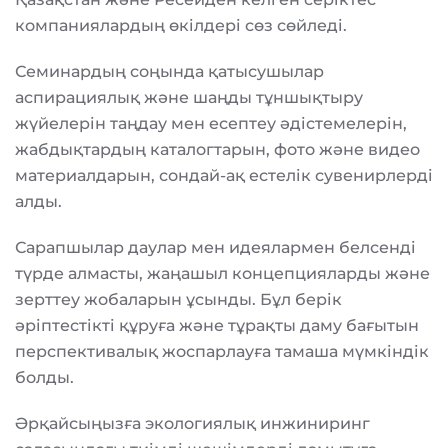
компаниялардың өкілдері сөз сөйледі.
Семинардың соңында қатысушылар
аспирациялық және шаңды тұншықтыру
жүйелерін таңдау мен есептеу әдістемелерін,
жабдықтардың каталогтарын, фото және видео
материалдарын, сондай-ақ естелік сувенирлерді
алды.
Сарапшылар даулар мен идеялармен белсенді
түрде алмасты, жаңашыл концепцияларды және
зерттеу жобаларын ұсынды. Бұл берік
әріптестікті құруға және тұрақты даму бағытын
перспективалық жоспарлауға тамаша мүмкіндік
болды.
Әрқайсыңызға экологиялық инжиниринг