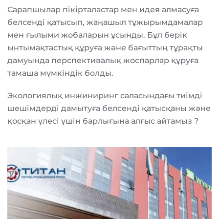
Сарапшылар пікірталастар мен идея алмасуға
белсенді қатысып, жаңашыл тұжырымдамалар
мен ғылыми жобаларын ұсынды. Бұл берік
ынтымақтастық құруға және бағыттың тұрақты
дамуында перспективалық жоспарлар құруға
тамаша мүмкіндік болды.
Экологиялық инжиниринг саласындағы тиімді
шешімдерді дамытуға белсенді қатысқаны және
қосқан үлесі үшін барлығына алғыс айтамыз ?