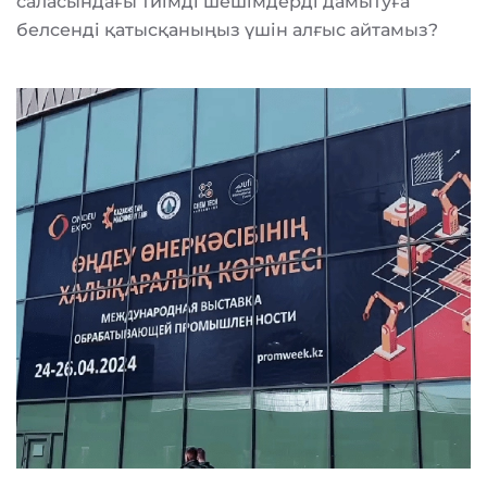
саласындағы тиімді шешімдерді дамытуға
белсенді қатысқаныңыз үшін алғыс айтамыз?