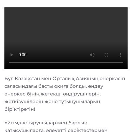
Бұл Қазақстан мен Орталық Азияның өнеркәсіп
саласындағы басты оқиға болды, өңдеу
өнеркәсібінің жетекші өндірушілерін,
жеткізушілерін және тұтынушыларын
біріктіретін!
Ұйымдастырушылар мен барлық
қатысушыларға, әлеуетті серіктестермен