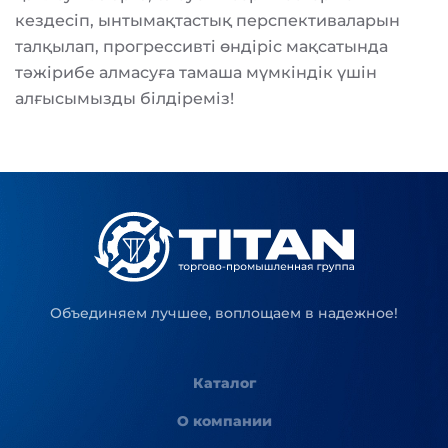
кездесіп, ынтымақтастық перспективаларын
талқылап, прогрессивті өндіріс мақсатында
тәжірибе алмасуға тамаша мүмкіндік үшін
алғысымызды білдіреміз!
Объединяем лучшее, воплощаем в надежное!
Каталог
О компании