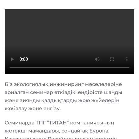
Біз экологиялық инжиниринг мәселелеріне
арналған семинар өткіздік: өндірісте шаңды
және зиянды қалдықтарды жою жүйелерін
жобалау және енгізу.
Семинарда ТПГ “ТИТАН” компаниясының
жетекші мамандары, сондай-ақ Еуропа,
Қазақстан және Ресейден келген серіктес