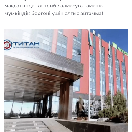
мақсатында тәжірибе алмасуға тамаша
мүмкіндік бергені үшін алғыс айтамыз!