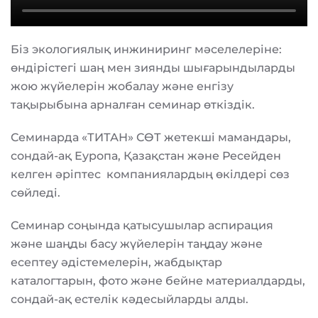
Біз экологиялық инжиниринг мәселелеріне:
өндірістегі шаң мен зиянды шығарындыларды
жою жүйелерін жобалау және енгізу
тақырыбына арналған семинар өткіздік.
Семинарда «ТИТАН» СӨТ жетекші мамандары,
сондай-ақ Еуропа, Қазақстан және Ресейден
келген әріптес компаниялардың өкілдері сөз
сөйледі.
Семинар соңында қатысушылар аспирация
және шаңды басу жүйелерін таңдау және
есептеу әдістемелерін, жабдықтар
каталогтарын, фото және бейне материалдарды,
сондай-ақ естелік кәдесыйларды алды.