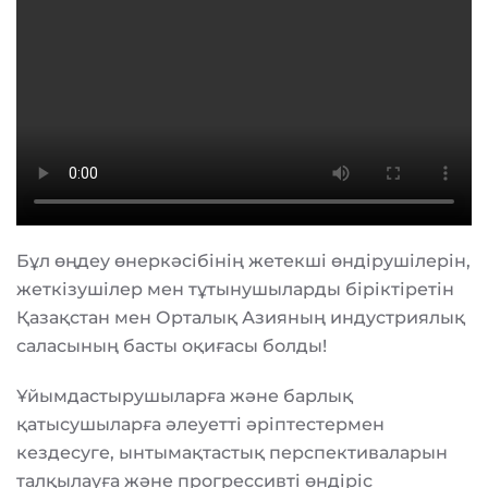
Бұл өңдеу өнеркәсібінің жетекші өндірушілерін,
жеткізушілер мен тұтынушыларды біріктіретін
Қазақстан мен Орталық Азияның индустриялық
саласының басты оқиғасы болды!
Ұйымдастырушыларға және барлық
қатысушыларға әлеуетті әріптестермен
кездесуге, ынтымақтастық перспективаларын
талқылауға және прогрессивті өндіріс