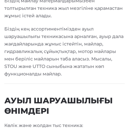
Біздің майлау материалдарымызбен
толтырылған техника жыл мезгіліне қарамастан
жұмыс істей алады.
Біздің кең ассортиментімізден ауыл
шаруашылығы техникасына арналған, ауыр дала
жағдайларында жұмыс істейтін, майлар,
гидравликалық сұйықтықтар, мотор майлары
мен беріліс майларын таба аласыз. Мысалы,
STOU және UTTO сыныбына жататын көп
функционалды майлар.
АУЫЛ ШАРУАШЫЛЫҒЫ
ӨНІМДЕРІ
Көлік және жолдан тыс техника: