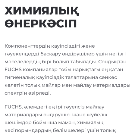
ХИМИЯЛЫҚ
ӨНЕРКӘСІП
Компоненттердің қауіпсіздігі және
тәуекелдерді басқару өндірушілер үшін негізгі
мәселелердің бірі болып табылады. Сондықтан
FUCHS компаниялар тобы нарықтағы ең қатаң
гигиеналық қауіпсіздік талаптарына сәйкес
келетін толық майлар мен майлау материалдары
спектрін әзірледі.
FUCHS, әлемдегі ең ірі тәуелсіз майлау
материалдары өндірушісі және жүйелік
шешімдер бойынша маман, химиялық
кәсіпорындардың бөлімшелері үшін толық