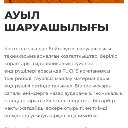
АУЫЛ
ШАРУАШЫЛЫҒЫ
Көптеген жылдар бойы ауыл шаруашылығы
техникасына арналған қозғалтқыштар, беріліс
қораптары, гидравликалық жүйелер
өндірушілері арасында FUCHS компаниясы
тәжірибелі, тәуелсіз майлау материалдары
өндірушісі ретінде танымал. Біз тек жоғары
сапалы өнімдерге назар аударамыз. Техникалық
стандарттарға сәйкес келгендіктен, біз әрбір
нақты жағдайды ескере отырып, ең тиімді
өнімдерді ұсынуға әрқашан дайынбыз.