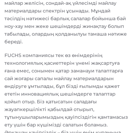
майлар желісін, сондай-ақ үйлесімді майлау
материалдары спектрін ұсынады. Мұндай
тәсілдің нәтижесі барлық салалар бойынша бай
ноу-хау мен жеке шешімдерді жинақтау болып
табылады, олардың қолданылуы тамаша нәтиже
береді.
FUCHS компаниясы тек өз өнімдерінің
технологиялық қасиеттерін үнемі жақсартуға
ғана емес, сонымен қатар заманауи талаптарға
сай жоғары сапалы майлау материалдарын
өндіруге ұмтылады, бұл бізді ғылымды қажет
ететін инновациялық шешімдерге талаптар
қойып отыр. Біз қатысатын саладағы
жауапкершілікті қабылдай отырып,
тұтынушыларымыздың қауіпсіздігін қамтамасыз
ету үшін бар күшімізді салатын боламыз.
Әрқашан қауіпсіздік – біз үшін өнім құрамына