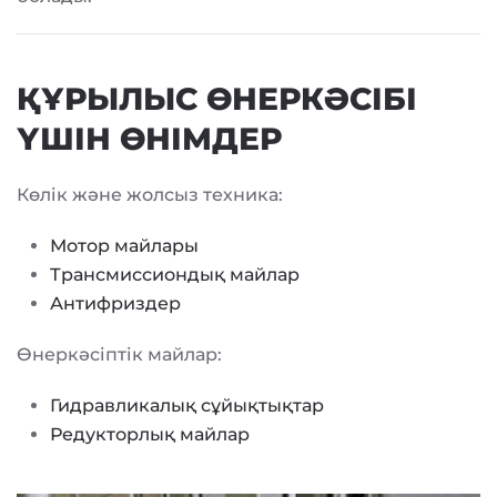
ҚҰРЫЛЫС ӨНЕРКӘСІБІ
ҮШІН ӨНІМДЕР
Көлік және жолсыз техника:
Мотор майлары
Трансмиссиондық майлар
Антифриздер
Өнеркәсіптік майлар:
Гидравликалық сұйықтықтар
Редукторлық майлар