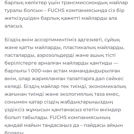
барлық көліктер үшін трансмиссиондық майлар
туралы болсын – FUCHS компаниясында сіз бір
жеткізушіден барлық қажетті майларды ала
аласыз.
Біздің өнім ассортиментіміз адгезивті, сұйық
және қатты майларды, пластикалық майларды,
пасталарды, аэрозольдерді және ашық тісті
берілістерге арналған майларды қамтиды —
барлығы 1 000-нан астам мамандандырылған
өнім, олар жарияланған талаптарға дәл сәйкес
келеді. Біздің майлар тек тиімді, экономикалық
жағынан тиімді және экологиялық таза емес,
сонымен қатар сіздің жабдықтарыңыздың
үздіксіз жұмысын қамтамасыз ететін өнімдер
болып табылады. FUCHS компаниясының
қандай майын таңдасаңыз да – пайдасы айқын
болады.