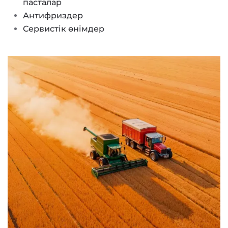
пасталар
Антифриздер
Сервистік өнімдер