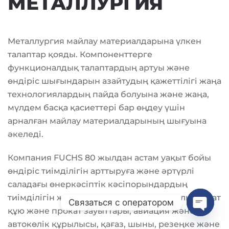
МЕТАЛЛУРГИЯ
Металлургия майлау материалдарына үлкен
талаптар қояды. Компоненттерге
функционалдық талаптардың артуы және
өндіріс шығындарын азайтудың қажеттілігі жаңа
технологиялардың пайда болуына және жаңа,
мүлдем басқа қасиеттері бар өңдеу үшін
арналған майлау материалдарының шығуына
әкеледі.
Компания FUCHS 80 жылдан астам уақыт бойы
өндіріс тиімділігін арттыруға және әртүрлі
саладағы өнеркәсіптік кәсіпорындардың
тиімділігін жоғарылатуға арнаған, мысалы: болат
Связаться с оператором
құю және прокат зауыттары, авиация және
Open
автокөлік құрылысы, қағаз, шыны, резеңке және
chaty