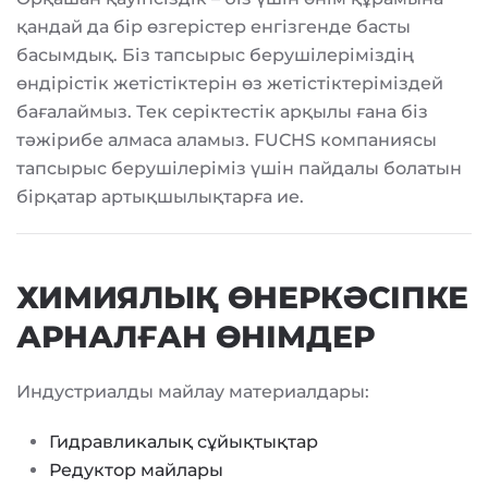
қандай да бір өзгерістер енгізгенде басты
басымдық. Біз тапсырыс берушілеріміздің
өндірістік жетістіктерін өз жетістіктеріміздей
бағалаймыз. Тек серіктестік арқылы ғана біз
тәжірибе алмаса аламыз. FUCHS компаниясы
тапсырыс берушілеріміз үшін пайдалы болатын
бірқатар артықшылықтарға ие.
ХИМИЯЛЫҚ ӨНЕРКӘСІПКЕ
АРНАЛҒАН ӨНІМДЕР
Индустриалды майлау материалдары:
Гидравликалық сұйықтықтар
Редуктор майлары