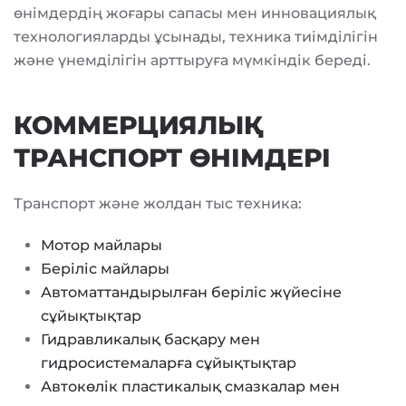
өнімдердің жоғары сапасы мен инновациялық
технологияларды ұсынады, техника тиімділігін
және үнемділігін арттыруға мүмкіндік береді.
КОММЕРЦИЯЛЫҚ
ТРАНСПОРТ ӨНІМДЕРІ
Транспорт және жолдан тыс техника:
Мотор майлары
Беріліс майлары
Автоматтандырылған беріліс жүйесіне
сұйықтықтар
Гидравликалық басқару мен
гидросистемаларға сұйықтықтар
Автокөлік пластикалық смазкалар мен