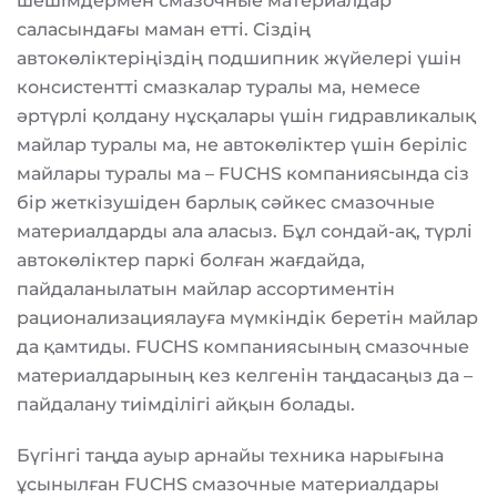
шешімдермен смазочные материалдар
саласындағы маман етті. Сіздің
автокөліктеріңіздің подшипник жүйелері үшін
консистентті смазкалар туралы ма, немесе
әртүрлі қолдану нұсқалары үшін гидравликалық
майлар туралы ма, не автокөліктер үшін беріліс
майлары туралы ма – FUCHS компаниясында сіз
бір жеткізушіден барлық сәйкес смазочные
материалдарды ала аласыз. Бұл сондай-ақ, түрлі
автокөліктер паркі болған жағдайда,
пайдаланылатын майлар ассортиментін
рационализациялауға мүмкіндік беретін майлар
да қамтиды. FUCHS компаниясының смазочные
материалдарының кез келгенін таңдасаңыз да –
пайдалану тиімділігі айқын болады.
Бүгінгі таңда ауыр арнайы техника нарығына
ұсынылған FUCHS смазочные материалдары