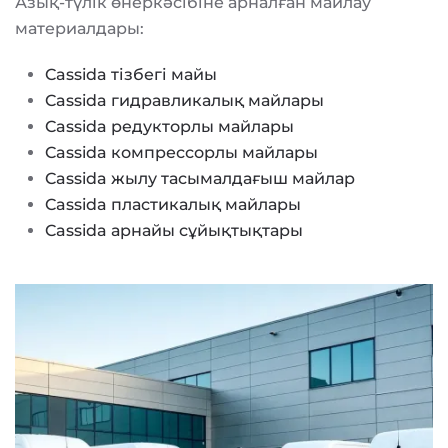
Азық-түлік өнеркәсібіне арналған майлау
материалдары:
Cassida тізбегі майы
Cassida гидравликалық майлары
Cassida редукторлы майлары
Cassida компрессорлы майлары
Cassida жылу тасымалдағыш майлар
Cassida пластикалық майлары
Cassida арнайы сұйықтықтары