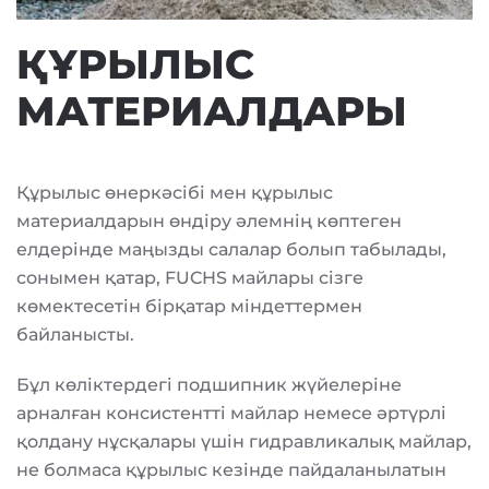
ҚҰРЫЛЫС
МАТЕРИАЛДАРЫ
Құрылыс өнеркәсібі мен құрылыс
материалдарын өндіру әлемнің көптеген
елдерінде маңызды салалар болып табылады,
сонымен қатар, FUCHS майлары сізге
көмектесетін бірқатар міндеттермен
байланысты.
Бұл көліктердегі подшипник жүйелеріне
арналған консистентті майлар немесе әртүрлі
қолдану нұсқалары үшін гидравликалық майлар,
не болмаса құрылыс кезінде пайдаланылатын