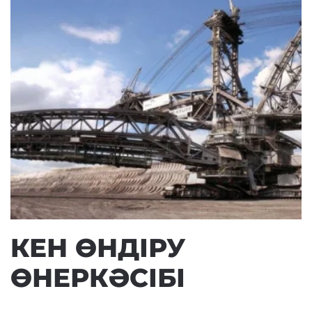
КЕН ӨНДІРУ
ӨНЕРКӘСІБІ