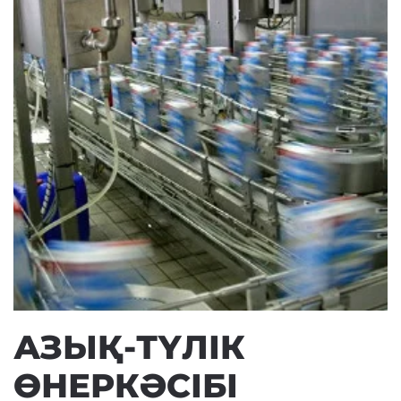
АЗЫҚ-ТҮЛІК
ӨНЕРКӘСІБІ