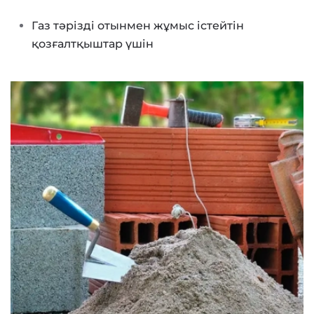
Газ тәрізді отынмен жұмыс істейтін
қозғалтқыштар үшін