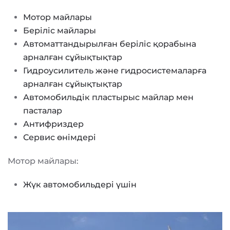
Мотор майлары
Беріліс майлары
Автоматтандырылған беріліс қорабына
арналған сұйықтықтар
Гидроусилитель және гидросистемаларға
арналған сұйықтықтар
Автомобильдік пластырыс майлар мен
пасталар
Антифриздер
Сервис өнімдері
Мотор майлары:
Жүк автомобильдері үшін