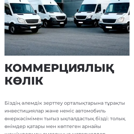
КОММЕРЦИЯЛЫҚ
КӨЛІК
Біздің әлемдік зерттеу орталықтарына тұрақты
инвестициялар және неміс автомобиль
өнеркәсімімен тығыз ықпалдастық бізді: толық
өнімдер қатары мен көптеген арнайы