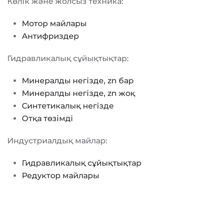
Көлік және жолсыз техника:
Мотор майлары
Антифриздер
Гидравликалық сұйықтықтар:
Минералды негізде, zn бар
Минералды негізде, zn жоқ
Синтетикалық негізде
Отқа төзімді
Индустриалдық майлар:
Гидравликалық сұйықтықтар
Редуктор майлары