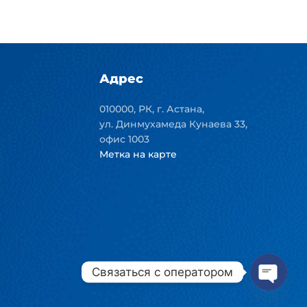
Адрес
010000, РК, г. Астана,
ул. Динмухамеда Кунаева 33,
офис 1003
Метка на карте
Связаться с оператором
Open
chaty