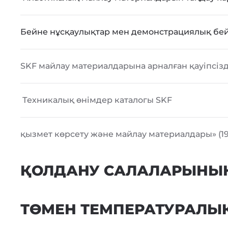
Бейне нұсқаулықтар мен демонстрациялық бе
SKF майлау материалдарына арналған қауіпсіз
Техникалық өнімдер каталогы SKF
қызмет көрсету және майлау материалдары»
(1
ҚОЛДАНУ САЛАЛАРЫНЫ
ТӨМЕН ТЕМПЕРАТУРАЛЫ