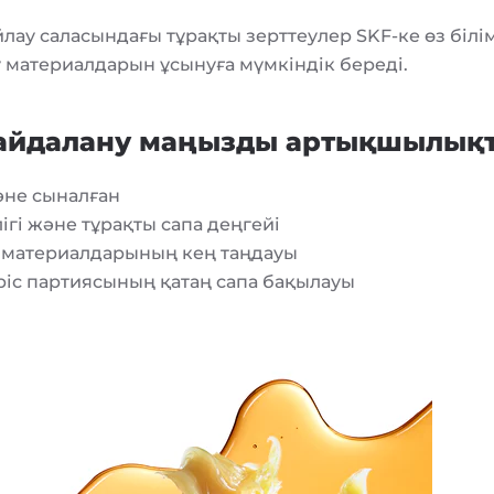
ау саласындағы тұрақты зерттеулер SKF-ке өз білі
 материалдарын ұсынуға мүмкіндік береді.
айдалану маңызды артықшылықт
әне сыналған
ігі және тұрақты сапа деңгейі
 материалдарының кең таңдауы
ріс партиясының қатаң сапа бақылауы