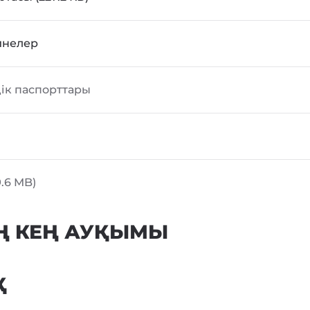
йнелер
дік паспорттары
9.6 MB)
Ң КЕҢ АУҚЫМЫ
Қ