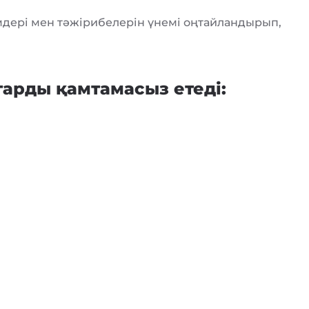
мдері мен тәжірибелерін үнемі оңтайландырып,
арды қамтамасыз етеді: