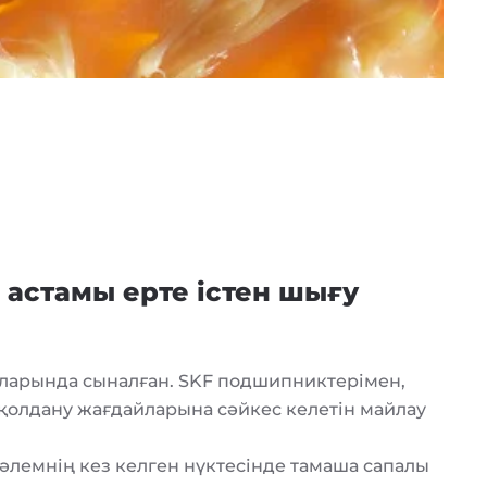
астамы ерте істен шығу
йларында сыналған. SKF подшипниктерімен,
олдану жағдайларына сәйкес келетін майлау
 әлемнің кез келген нүктесінде тамаша сапалы