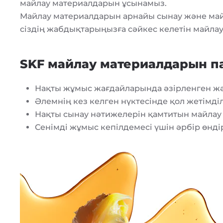
майлау материалдарын ұсынамыз.
Майлау материалдарын арнайы сынау және майл
сіздің жабдықтарыңызға сәйкес келетін майлау
SKF майлау материалдарын п
Нақты жұмыс жағдайларында әзірленген ж
Әлемнің кез келген нүктесінде қол жетімділ
Нақты сынау нәтижелерін қамтитын майлау
Сенімді жұмыс кепілдемесі үшін әрбір өнді