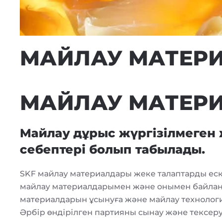
МАЙЛАУ МАТЕР
МАЙЛАУ МАТЕР
Майлау дұрыс жүргізілмеген 
себептері болып табылады.
SKF майлау материалдары жеке талаптарды ес
майлау материалдарымен және онымен байланы
материалдарын ұсынуға және майлау технологи
Әрбір өндірілген партияны сынау және тексеру 