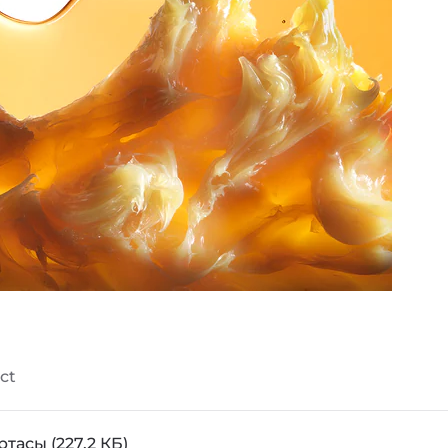
ct
ртасы
(227.2 КБ)