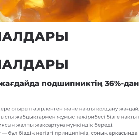
ИАЛДАРЫ
ИАЛДАРЫ
жағдайда подшипниктің 36%-дан 
кере отырып әзірленген және нақты қолдану жағда
сты жабдықтармен жұмыс тәжірибесі бізге нақты қ
ясын жалпы жақсартуға мүмкіндік береді.
— бұл біздің негізгі принципіміз, соның арқасында