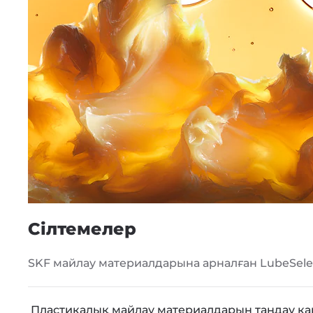
Сілтемелер
SKF майлау материалдарына арналған LubeSele
Пластикалық майлау материалдарын таңдау ка