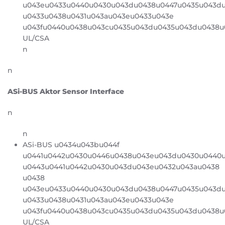
u043eu0433u0440u0430u043du0438u0447u0435u043d
u0433u0438u0431u043au043eu0433u043e
u043fu0440u0438u043cu0435u043du0435u043du0438u0
UL/CSA
n
n
ASi-BUS Aktor Sensor Interface
n
n
ASi-BUS u0434u043bu044f
u0441u0442u0430u0446u0438u043eu043du0430u0440
u0443u0441u0442u0430u043du043eu0432u043au0438
u0438
u043eu0433u0440u0430u043du0438u0447u0435u043d
u0433u0438u0431u043au043eu0433u043e
u043fu0440u0438u043cu0435u043du0435u043du0438u0
UL/CSA