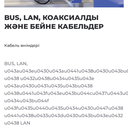
BUS, LAN, КОАКСИАЛДЫ
ЖӘНЕ БЕЙНЕ КАБЕЛЬДЕР
Кабель өнімдері
BUS, LAN,
u043au043eu0430u043au0441u0438u0430u043bu
u0438 u0432u0438u0434u0435u043e
u043au0430u0431u0435u043bu0438
u0438u0441u043fu043eu043bu044cu0437u0443u
u0434u043bu044f
u043fu0435u0440u0435u0434u0430u0447u0438
u0441u0438u0433u043du0430u043bu043eu0432
u0438 LAN