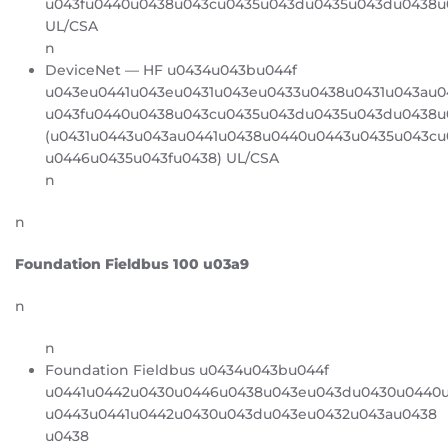
u043fu0440u0438u043cu0435u043du0435u043du0438u0
UL/CSA
n
DeviceNet — HF u0434u043bu044f
u043eu0441u043eu0431u043eu0433u0438u0431u043au0
u043fu0440u0438u043cu0435u043du0435u043du0438u
(u0431u0443u043au0441u0438u0440u0443u0435u043c
u0446u0435u043fu0438) UL/CSA
n
n
Foundation Fieldbus 100 u03a9
n
n
Foundation Fieldbus u0434u043bu044f
u0441u0442u0430u0446u0438u043eu043du0430u0440
u0443u0441u0442u0430u043du043eu0432u043au0438
u0438