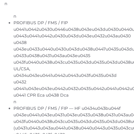
n
n
PROFIBUS DP / FMS / FIP
u0441u0442u0430u0446u0438u043eu043du0430u0440
u0443u0441u0442u0430u043du043eu0432u043au0430
u0438
u043eu0433u0440u0430u043du0438u0447u0435u043d
u0433u0438u0431u043au043eu0435
u043fu0440u0438u043cu0435u043du0435u043du0438u
UL/CSA,
u0434u043eu0441u0442u0443u043fu0435u043d
u0432
u0441u043eu043eu0442u0432u0435u0442u0441u0442u
u0441 CPR Eca u0438 Dca
n
PROFIBUS DP / FMS / FIP — HF u0434u043bu044f
u043eu0441u043eu0431u043eu0433u0438u0431u043au0
u043fu0440u0438u043cu0435u043du0435u043du0438u
(u0431u0443u043au0441u0438u0440u0443u0435u043c