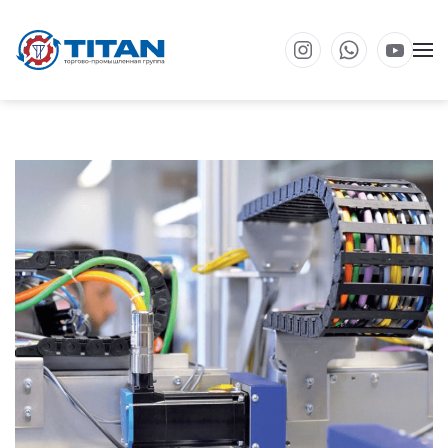
Перейти к основному содержанию