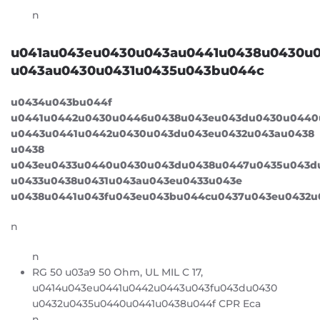
n
u041au043eu0430u043au0441u0438u0430u
u043au0430u0431u0435u043bu044c
u0434u043bu044f
u0441u0442u0430u0446u0438u043eu043du0430u0440
u0443u0441u0442u0430u043du043eu0432u043au0438
u0438
u043eu0433u0440u0430u043du0438u0447u0435u043d
u0433u0438u0431u043au043eu0433u043e
u0438u0441u043fu043eu043bu044cu0437u043eu0432u
n
n
RG 50 u03a9 50 Ohm, UL MIL C 17,
u0414u043eu0441u0442u0443u043fu043du0430
u0432u0435u0440u0441u0438u044f CPR Eca
n