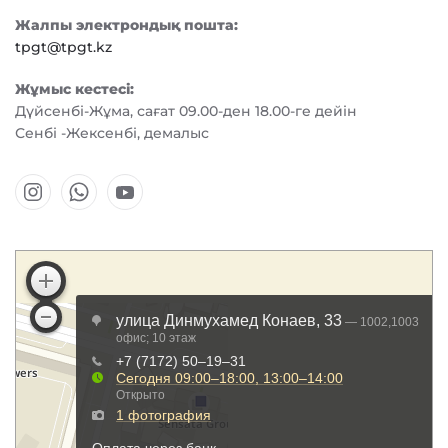
Жалпы электрондық пошта:
tpgt@tpgt.kz
Жұмыс кестесі:
Дүйсенбі-Жұма, сағат 09.00-ден 18.00-ге дейін
Сенбі -Жексенбі, демалыс