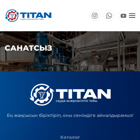
Негізгі мазмұнға өту
САНАТСЫЗ
Ең жақсысын біріктіріп, оны сенімдіге айналдырамыз!
Каталог