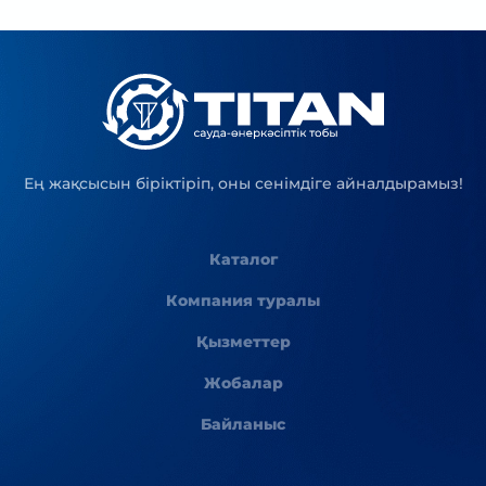
Ең жақсысын біріктіріп, оны сенімдіге айналдырамыз!
Каталог
Компания туралы
Қызметтер
Жобалар
Байланыс