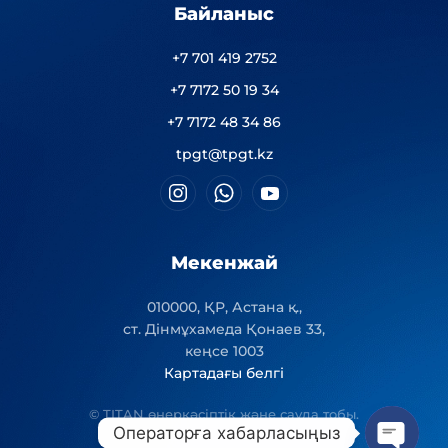
Байланыс
+7 701 419 2752
+7 7172 50 19 34
+7 7172 48 34 86
tpgt@tpgt.kz
Мекенжай
010000, ҚР, Астана қ.,
ст. Дінмұхамеда Қонаев 33,
кеңсе 1003
Картадағы белгі
© TITAN өнеркәсіптік және сауда тобы.
Операторға хабарласыңыз