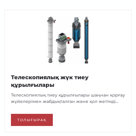
Телескопиялық жүк тиеу
құрылғылары
Телескопиялық тиеу құрылғылары шаңнан қорғау
жүйелерімен жабдықталған және қол жетімді…
ТОЛЫҒЫРАҚ