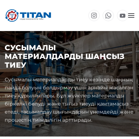
Негізгі мазмұнға өту
СУСЫМАЛЫ
МАТЕРИАЛДАРДЫ ШАҢСЫЗ
ТИЕУ
Сусымалы материалдарды тиеу кезінде шаңның
пайда болуын болдырмау үшін арнайы жасалған
тиеу құрылғылары. Бұл жүйелер материалды
біркелкі бөлуді және тығыз тиеуді қамтамасыз
етеді, тасымалдау шығындарын үнемдейді және
процестің тиімділігін арттырады.