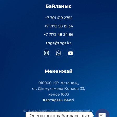
Байланыс
+7 701 419 2752
+7 7172 50 19 34
+7 7172 48 34 86
tpgt@tpgt.kz
Мекенжай
010000, ҚР, Астана қ.,
ст. Дінмұхамеда Қонаев 33,
кеңсе 1003
Картадағы белгі
© TITAN өнеркәсіптік және сауда тобы.
Операторға хабарласыңыз