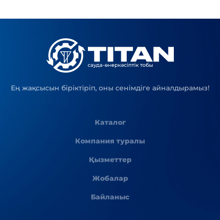
Ең жақсысын біріктіріп, оны сенімдіге айналдырамыз!
Каталог
Компания туралы
Қызметтер
Жобалар
Байланыс