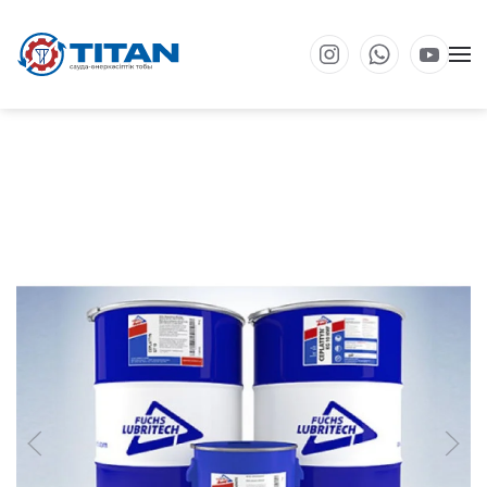
Негізгі мазмұнға өту