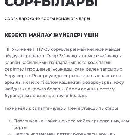
СОРҒЫЛАРЫ
Сорғылар және сорғы қондырғылары
КЕЗЕКТІ МАЙЛАУ ЖҮЙЕЛЕРІ ҮШІН
ППУ-5 және ППУ-35 сорғылары май немесе майды
айдауға арналған. Олар 3/2 жақты немесе 4/2 жақты
клапан қосылымын пайдаланып іске қосылатын
серіппелі поршеньді ұсынады, оған бөлек тапсырыс
беру керек. Резервуарды сорғыға аралық пластина
арқылы немесе тікелей қашықтан резервуарды қосу
жабдығына қосуға болады. Сорғы ағынын реттеу
бұрандасы арқылы реттеуге болады.
Техникалық сипаттамалары мен артықшылықтары
Пластикалық майға немесе майға арналған ықшам
сорғы
Беру жылдамдығы реттеу бұрандасы арқылы