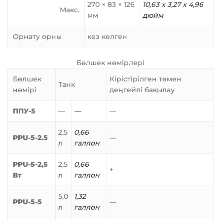
270 × 83 × 126
10,63 x 3,27 x 4,96
Макс.
мм
дюйм
Орнату орны
кез келген
Бөлшек нөмірлері
Бөлшек
Кірістірілген төмен
Танк
нөмірі
деңгейлі бақылау
ППУ-5
—
—
—
2,5
0,66
PPU-5-2.5
—
л
галлон
PPU-5-2,5
2,5
0,66
+
Вт
л
галлон
5,0
1,32
PPU-5-5
—
л
галлон