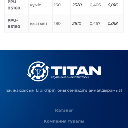
PPU-
күміс
160
2320
0,406
0,016
BS160
PPU-
қызғылт
180
2610
0,457
0,018
BS180
Ең жақсысын біріктіріп, оны сенімдіге айналдырамыз!
Каталог
Компания туралы