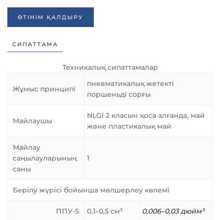
ӨТІНІМ ҚАЛДЫРУ
СИПАТТАМА
Техникалық сипаттамалар
пневматикалық жетекті
Жұмыс принципі
поршеньді сорғы
NLGI 2 класын қоса алғанда, май
Майлаушы
және пластикалық май
Майлау
саңылауларының
1
саны
Берілу жүрісі бойынша мөлшерлеу көлемі
ППУ-5
0,1–0,5 см³
0,006–0,03 дюйм³