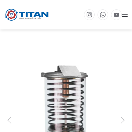
Негізгі мазмұнға өту