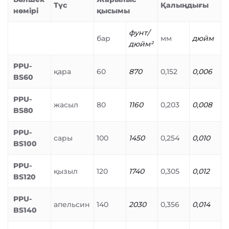
Түс
Қалыңдығы
нөмірі
қысымы
фунт/
бар
мм
дюйм
дюйм²
PPU-
қара
60
870
0,152
0,006
BS60
PPU-
жасыл
80
1160
0,203
0,008
BS80
PPU-
сары
100
1450
0,254
0,010
BS100
PPU-
қызыл
120
1740
0,305
0,012
BS120
PPU-
апельсин
140
2030
0,356
0,014
BS140