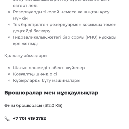
өзгертіледі.
Резервуарды тікелей немесе қашықтан қосу
мүмкін
Тек біріктірілген резервуармен қосымша төмен
деңгейді басқару
Гидравликалық жетегі бар сорғы (PHU) нұсқасы
қол жетімді
Қолдану аймақтары
Шағын өлшемді тізбекті жүйелер
Қозғалтқыш өндірісі
Құбырларды бүгу машиналары
Брошюралар мен нұсқаулықтар
Өнім брошюрасы (312,0 КБ)
+7 701 419 2752