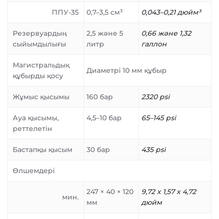
ППУ-35
0,7–3,5 см³
0,043–0,21 дюйм³
Резервуардың
2,5 және 5
0,66 және 1,32
сыйымдылығы
литр
галлон
Магистральдық
Диаметрі 10 мм құбыр
құбырды қосу
Жұмыс қысымы
160 бар
2320 psi
Ауа қысымы,
4,5–10 бар
65–145 psi
реттелетін
Бастапқы қысым
30 бар
435 psi
Өлшемдері
247 × 40 × 120
9,72 x 1,57 x 4,72
мин.
мм
дюйм