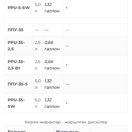
5,0
1,32
PPU-5-5W
+
л
галлон
ППУ-35
—
—
—
PPU-35-
2,5
0,66
—
2.5
л
галлон
PPU-35-
2,5
0,66
+
2,5 Вт
л
галлон
5,0
1,32
ППУ-35-5
—
л
галлон
PPU-35-
5,0
1,32
+
5W
л
галлон
Керек-жарақтар - жарылған дискілер
Бөлшек
Жарылыс