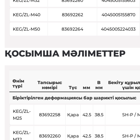
KEG/ZL-M32
83692260
4045005155603
KEG/ZL-M40
83692262
4045005155870
KEG/ZL-M50
83692264
4045005224033
ҚОСЫМША МӘЛІМЕТТЕР
Өнім
Тапсырыс
B
Бекіту құры
түрі
нөмірі
Түс
мм
мм
үшін қ
Біріктірілген деформациясы бар шарикті қосылыс
KEG/ZL-
83692258
Қара
42.5
38.5
SH-P / 
M25
KEG/ZL-
83692260
Қара
42.5
38.5
SH-P / 
M32