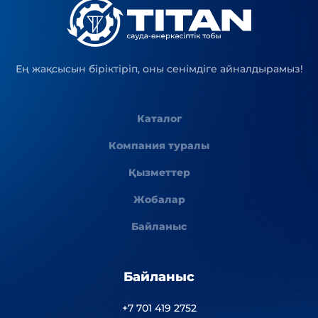
Ең жақсысын біріктіріп, оны сенімдіге айналдырамыз!
Каталог
Компания туралы
Қызметтер
Жобалар
Байланыс
Байланыс
+7 701 419 2752