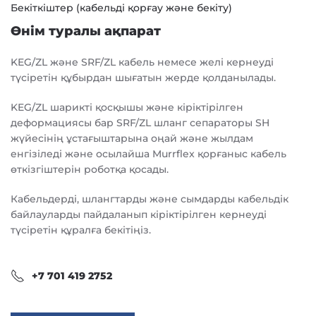
Бекіткіштер (кабельді қорғау және бекіту)
Өнім туралы ақпарат
KEG/ZL және SRF/ZL кабель немесе желі кернеуді
түсіретін құбырдан шығатын жерде қолданылады.
KEG/ZL шарикті қосқышы және кіріктірілген
деформациясы бар SRF/ZL шланг сепараторы SH
жүйесінің ұстағыштарына оңай және жылдам
енгізіледі және осылайша Murrflex қорғаныс кабель
өткізгіштерін роботқа қосады.
Кабельдерді, шлангтарды және сымдарды кабельдік
байлауларды пайдаланып кіріктірілген кернеуді
түсіретін құралға бекітіңіз.
+7 701 419 2752