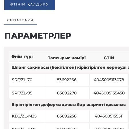
ӨТІНІМ ҚАЛДЫРУ
СИПАТТАМА
ПАРАМЕТРЛЕР
Өнім түрі
Тапсырыс нөмірі
GTIN
Шланг сақинасы (бекітілген) кіріктірілген кернеуді
SRF/ZL-70
83692266
4045005113078
SRF/ZL-95
83692270
4045005155450
Біріктірілген деформациясы бар шарикті қосылыс
KEG/ZL-M25
83692258
4045005155511