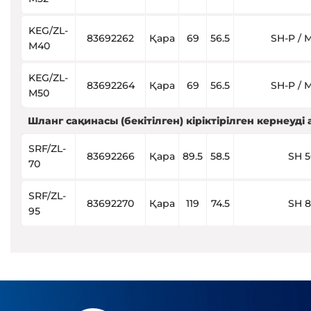
KEG/ZL-
83692262
Қара
69
56.5
SH-P / 
M40
KEG/ZL-
83692264
Қара
69
56.5
SH-P / 
M50
Шланг сақинасы (бекітілген) кіріктірілген кернеуді
SRF/ZL-
83692266
Қара
89.5
58.5
SH 5
70
SRF/ZL-
83692270
Қара
119
74.5
SH 8
95