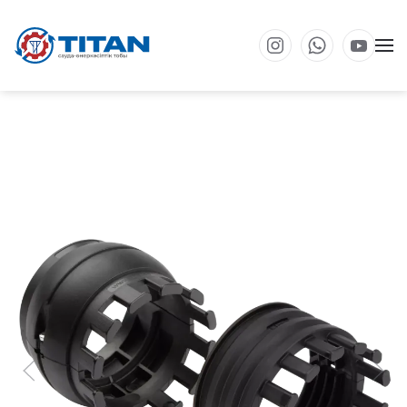
Негізгі мазмұнға өту