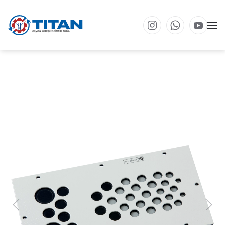
Негізгі мазмұнға өту