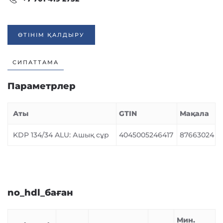
ӨТІНІМ ҚАЛДЫРУ
СИПАТТАМА
Параметрлер
Аты
GTIN
Мақала
KDP 134/34 ALU: Ашық сұр
4045005246417
87663024
no_hdl_баған
Мин.