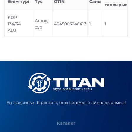
Өнім түрі
Түс
GTIN
Саны
тапсырыс
KDP
Ашық
134/34
4045005246417
1
1
сұр
ALU
Ең жақсысын біріктіріп, оны сенімдіге айналдырамыз!
Каталог