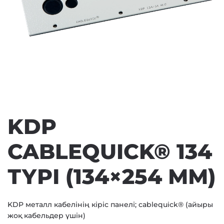
KDP
CABLEQUICK® 134
ТҮРІ (134×254 ММ)
KDP металл кабелінің кіріс панелі; cablequick® (айыры
жоқ кабельдер үшін)