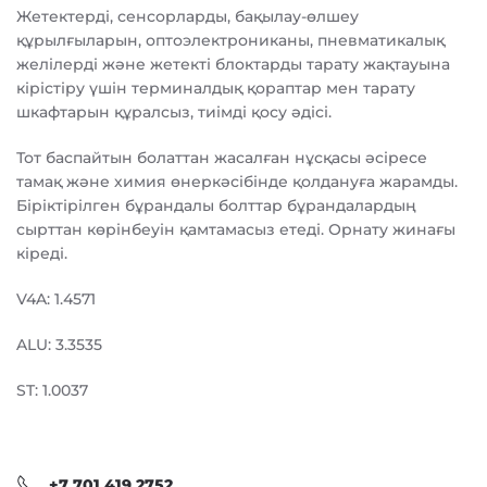
Жетектерді, сенсорларды, бақылау-өлшеу
құрылғыларын, оптоэлектрониканы, пневматикалық
желілерді және жетекті блоктарды тарату жақтауына
кірістіру үшін терминалдық қораптар мен тарату
шкафтарын құралсыз, тиімді қосу әдісі.
Тот баспайтын болаттан жасалған нұсқасы әсіресе
тамақ және химия өнеркәсібінде қолдануға жарамды.
Біріктірілген бұрандалы болттар бұрандалардың
сырттан көрінбеуін қамтамасыз етеді. Орнату жинағы
кіреді.
V4A: 1.4571
ALU: 3.3535
ST: 1.0037
+7 701 419 2752