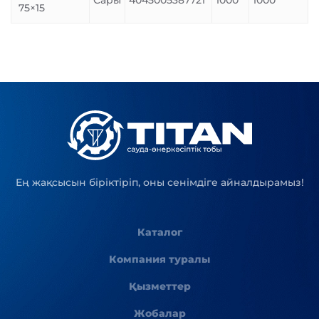
Сары
4045005387721
1000
1000
75×15
Ең жақсысын біріктіріп, оны сенімдіге айналдырамыз!
Каталог
Компания туралы
Қызметтер
Жобалар