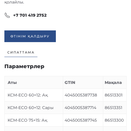
қолайлы.
+7 701 419 2752
ӨТІНІМ ҚАЛДЫРУ
СИПАТТАМА
Параметрлер
Аты
GTIN
Мақала
KCM-ECO 60×12: Ақ
4045005387738
86513301
KCM-ECO 60×12: Сары
4045005387714
86513351
KCM-ECO 75×15: Ақ
4045005387745
86513300