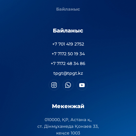
Байланыс
Байланыс
+7 701 419 2752
+7 7172 50 19 34
+7 7172 48 34 86
tpgt@tpgt.kz
Мекенжай
010000, ҚР, Астана қ.,
ст. Дінмұхамеда Қонаев 33,
кеңсе 1003