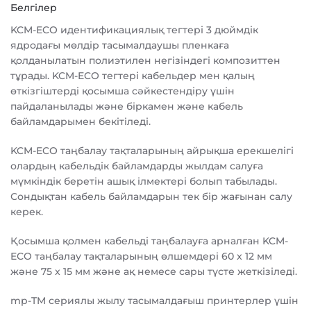
Белгілер
KCM-ECO идентификациялық тегтері 3 дюймдік
ядродағы мөлдір тасымалдаушы пленкаға
қолданылатын полиэтилен негізіндегі композиттен
тұрады. KCM-ECO тегтері кабельдер мен қалың
өткізгіштерді қосымша сәйкестендіру үшін
пайдаланылады және біркамен және кабель
байламдарымен бекітіледі.
KCM-ECO таңбалау тақталарының айрықша ерекшелігі
олардың кабельдік байламдарды жылдам салуға
мүмкіндік беретін ашық ілмектері болып табылады.
Сондықтан кабель байламдарын тек бір жағынан салу
керек.
Қосымша қолмен кабельді таңбалауға арналған KCM-
ECO таңбалау тақталарының өлшемдері 60 x 12 мм
және 75 x 15 мм және ақ немесе сары түсте жеткізіледі.
mp-TM сериялы жылу тасымалдағыш принтерлер үшін