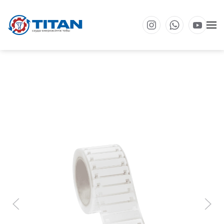
Негізгі мазмұнға өту