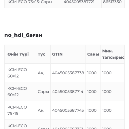
KCM-ECO 75×15: Сары
4045005387721
86513350
no_hdl_баған
Мин.
Өнім түрі
Түс
GTIN
Саны
тапсырыс
KCM-ECO
Ақ
4045005387738
1000
1000
60×12
KCM-ECO
Сары
4045005387714
1000
1000
60×12
KCM-ECO
Ақ
4045005387745
1000
1000
75×15
KCM-ECO