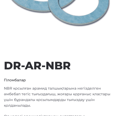
DR-AR-NBR
Пломбалар
NBR қосылған арамид талшықтарына негізделген
әмбебап тегіс тығыздағыш, жоғары қорғаныс кластары
үшін бұрандалы қосылымдарды тығыздау үшін
қолданылады.