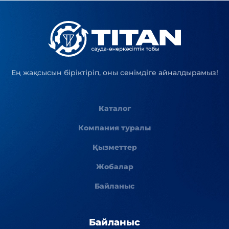
Ең жақсысын біріктіріп, оны сенімдіге айналдырамыз!
Каталог
Компания туралы
Қызметтер
Жобалар
Байланыс
Байланыс