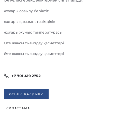
Ол келесі ерекшеліктермен сипатталады:
жоғары созылу беріктігі
жоғары қысымға төзімділік
жоғары жұмыс температурасы
Өте жақсы тығыздау қасиеттері
Өте жақсы тығыздау қасиеттері
+7 701 419 2752
ӨТІНІМ ҚАЛДЫРУ
СИПАТТАМА