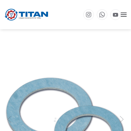
Негізгі мазмұнға өту