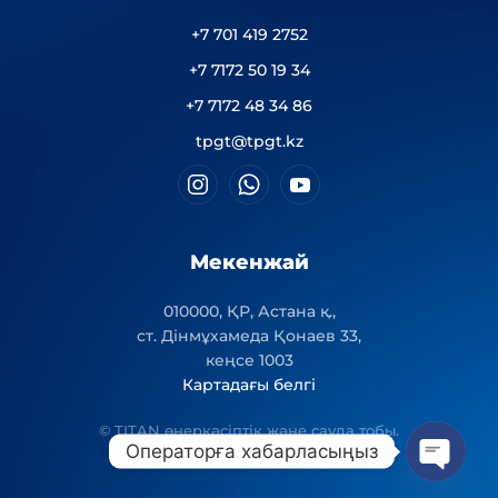
+7 701 419 2752
+7 7172 50 19 34
+7 7172 48 34 86
tpgt@tpgt.kz
Мекенжай
010000, ҚР, Астана қ.,
ст. Дінмұхамеда Қонаев 33,
кеңсе 1003
Картадағы белгі
© TITAN өнеркәсіптік және сауда тобы.
Операторға хабарласыңыз
Чаттард