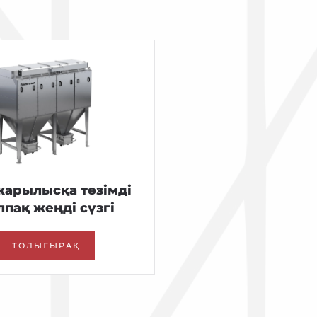
жарылысқа төзімді
пақ жеңді сүзгі
ТОЛЫҒЫРАҚ