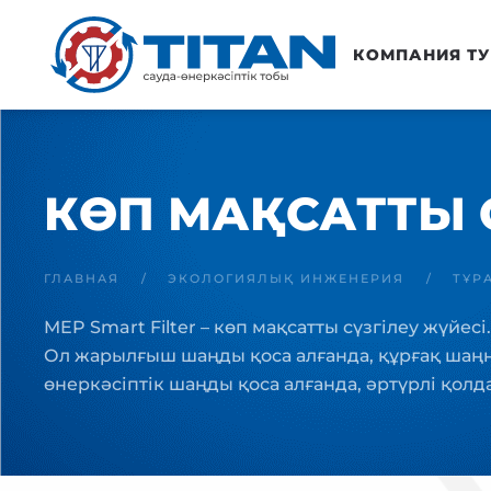
Негізгі мазмұнға өту
КОМПАНИЯ Т
КӨП МАҚСАТТЫ 
ГЛАВНАЯ
ЭКОЛОГИЯЛЫҚ ИНЖЕНЕРИЯ
ТҰР
MEP Smart Filter – көп мақсатты сүзгілеу жүйе
Ол жарылғыш шаңды қоса алғанда, құрғақ шаңн
өнеркәсіптік шаңды қоса алғанда, әртүрлі қол