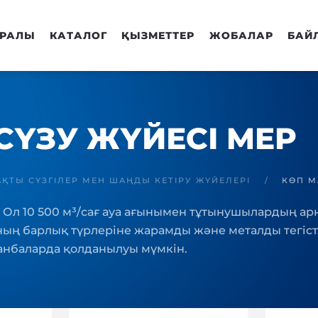
УРАЛЫ
КАТАЛОГ
ҚЫЗМЕТТЕР
ЖОБАЛАР
БАЙ
СҮЗУ ЖҮЙЕСІ MEP
АҚТЫ СҮЗГІЛЕР МЕН ШАҢДЫ КЕТІРУ ЖҮЙЕЛЕРІ
КӨП М
сі. Ол 10 500 м³/сағ ауа ағынымен тұтынушылардың а
ың барлық түрлеріне жарамды және металды тегісте
данбаларда қолданылуы мүмкін.