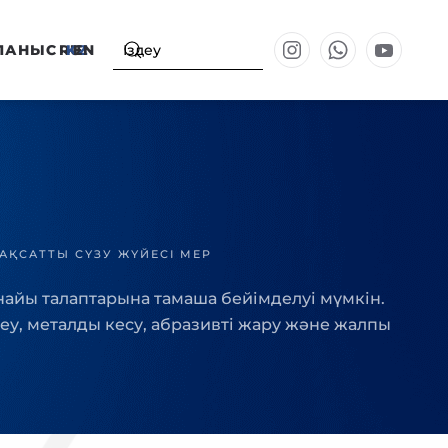
ЛАНЫС
RU
KZ
EN
АҚСАТТЫ СҮЗУ ЖҮЙЕСІ MEP
рнайы талаптарына тамаша бейімделуі мүмкін.
у, металды кесу, абразивті жару және жалпы