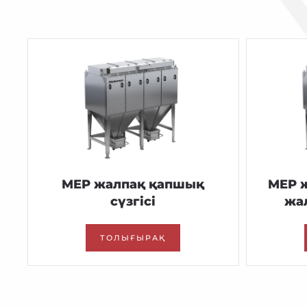
MEP жалпақ қапшық
MEP 
сүзгісі
жал
ТОЛЫҒЫРАҚ