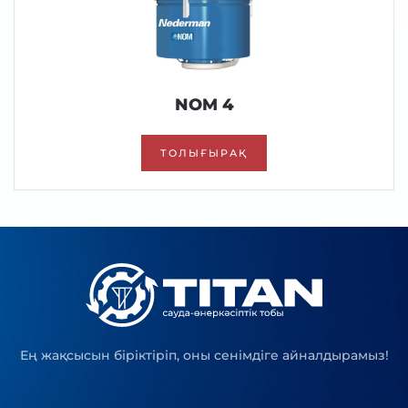
NOM 4
ТОЛЫҒЫРАҚ
Ең жақсысын біріктіріп, оны сенімдіге айналдырамыз!