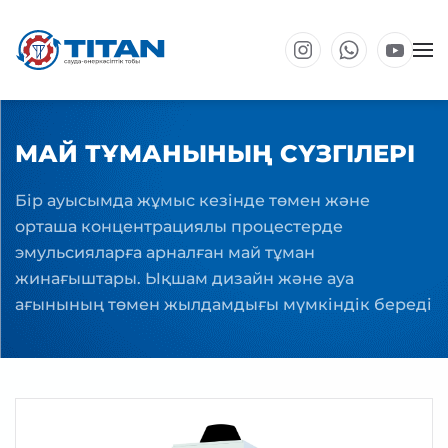
Негізгі мазмұнға өту
МАЙ ТҰМАНЫНЫҢ СҮЗГІЛЕРІ
Бір ауысымда жұмыс кезінде төмен және
орташа концентрациялы процестерде
эмульсияларға арналған май тұман
жинағыштары. Ықшам дизайн және ауа
ағынының төмен жылдамдығы мүмкіндік береді