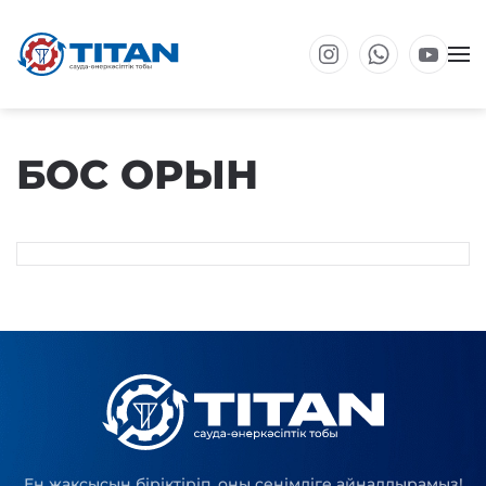
Негізгі мазмұнға өту
БОС ОРЫН
Ең жақсысын біріктіріп, оны сенімдіге айналдырамыз!